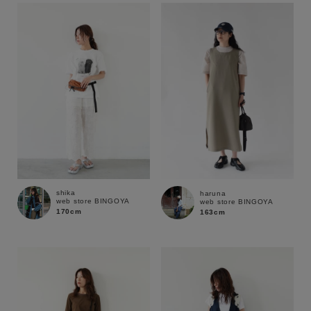
shika
haruna
web store BINGOYA
web store BINGOYA
170cm
163cm