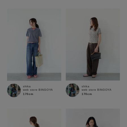
性別
MENS
LADIES
KIDS
カテゴリ
サイズ
ブランド
shika
shika
web store BINGOYA
web store BINGOYA
170cm
170cm