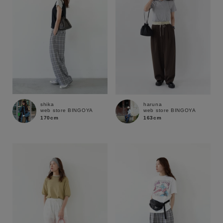
shika
haruna
web store BINGOYA
web store BINGOYA
170cm
163cm