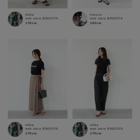
shika
haruna
web store BINGOYA
web store BINGOYA
170cm
163cm
キーワード
shika
shika
web store BINGOYA
web store BINGOYA
170cm
170cm