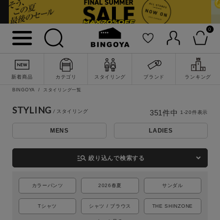
0
新着商品
カテゴリ
スタイリング
ブランド
ランキング
BINGOYA
スタイリング一覧
STYLING
351
件中
1
-
20
件表示
MENS
LADIES
詳細検索
manage_search
絞り込んで検索する
カラーパンツ
2026春夏
サンダル
Tシャツ
シャツ / ブラウス
THE SHINZONE