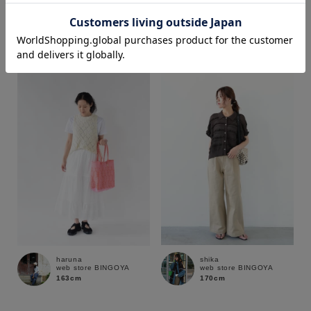
shika
haruna
web store BINGOYA
web store BINGOYA
170cm
163cm
価格
～
商品タイプ
通常商品
予約商品
セール価格
WEB限定
在庫
shika
在庫あり
在庫なし含む
haruna
web store BINGOYA
web store BINGOYA
170cm
163cm