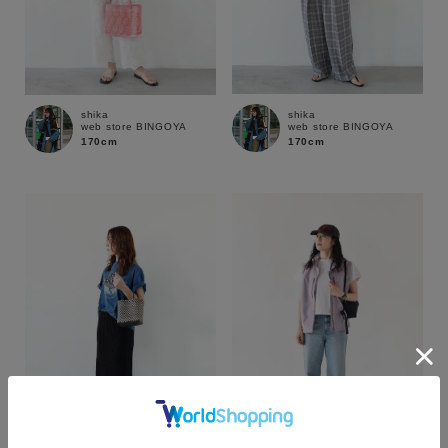
shika
shika
web store BINGOYA
web store BINGOYA
170cm
170cm
カラー