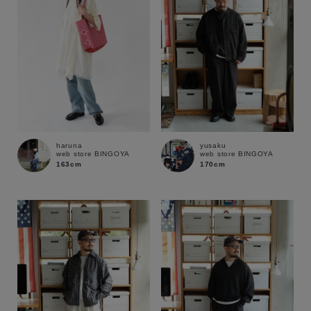
haruna
yusaku
web store BINGOYA
web store BINGOYA
163cm
170cm