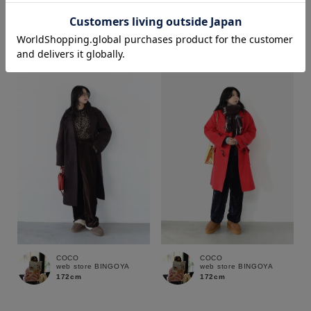
yusaku
yusaku
web store BINGOYA
web store BINGOYA
170cm
170cm
価格
～
商品タイプ
通常商品
予約商品
セール価格
WEB限定
在庫
COCO
COCO
在庫あり
在庫なし含む
web store BINGOYA
web store BINGOYA
172cm
172cm