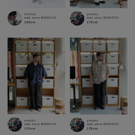
haruna
yusaku
web store BINGOYA
web store BINGOYA
163cm
170cm
キーワード
yusaku
yusaku
web store BINGOYA
web store BINGOYA
170cm
170cm