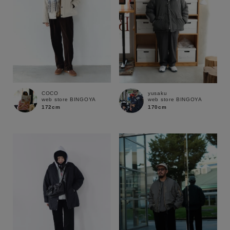
COCO
yusaku
web store BINGOYA
web store BINGOYA
172cm
170cm