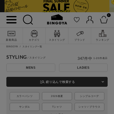
0
新着商品
カテゴリ
スタイリング
ブランド
ランキング
BINGOYA
スタイリング一覧
STYLING
347
件中
1
-
20
件表示
MENS
LADIES
詳細検索
manage_search
絞り込んで検索する
カラーパンツ
2026春夏
シンプルコーデ
サンダル
Tシャツ
シャツ / ブラウス