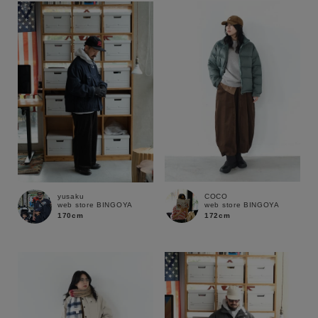
COCO
yusaku
web store BINGOYA
web store BINGOYA
172cm
170cm