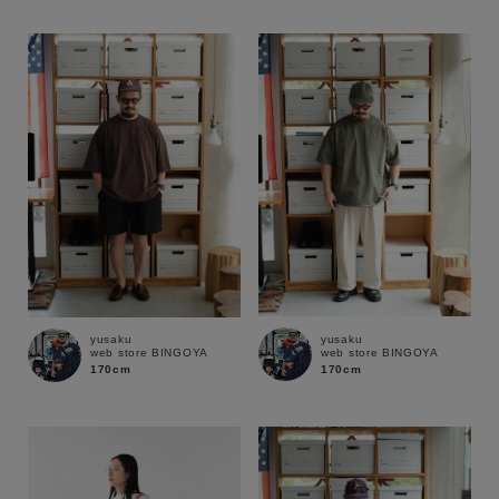
性別
MENS
LADIES
KIDS
カテゴリ
サイズ
ブランド
yusaku
yusaku
web store BINGOYA
web store BINGOYA
170cm
170cm