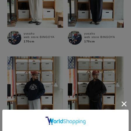
yusaku
yusaku
web store BINGOYA
web store BINGOYA
170cm
170cm
カラー