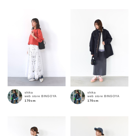
サイズ
ブランド
shika
shika
web store BINGOYA
web store BINGOYA
170cm
170cm