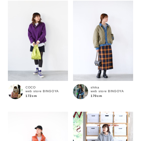
COCO
shika
web store BINGOYA
web store BINGOYA
172cm
170cm