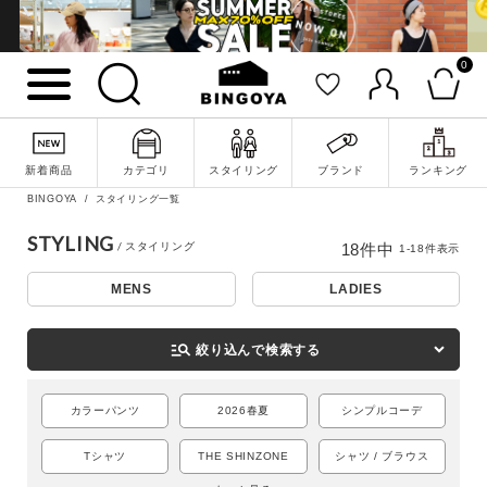
0
新着商品
カテゴリ
スタイリング
ブランド
ランキング
BINGOYA
スタイリング一覧
STYLING
18
件中
1
-
18
件表示
MENS
LADIES
詳細検索
manage_search
絞り込んで検索する
カラーパンツ
2026春夏
シンプルコーデ
Tシャツ
THE SHINZONE
シャツ / ブラウス