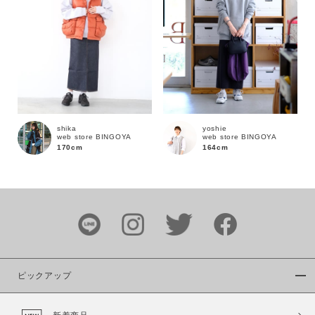
この条件で絞り込む
shika
yoshie
web store BINGOYA
web store BINGOYA
170cm
164cm
ピックアップ