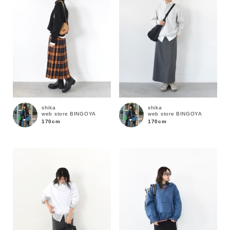
shika
shika
web store BINGOYA
web store BINGOYA
170cm
170cm