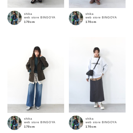
shika
shika
web store BINGOYA
web store BINGOYA
170cm
170cm
キーワード
性別
MENS
LADIES
KIDS
shika
shika
web store BINGOYA
web store BINGOYA
170cm
170cm
カテゴリ