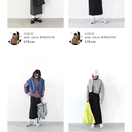
COCO
COCO
web store BINGOYA
web store BINGOYA
172cm
172cm
カラー
価格
～
商品タイプ