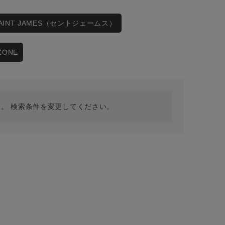
採用情報
ギフトカード
SAINT JAMES（セントジェームス）
予約商品
ZONE
WEB限定
。 検索条件を変更してください。
在庫なし含む
BINGOYA
無料公式アプリダウンロード