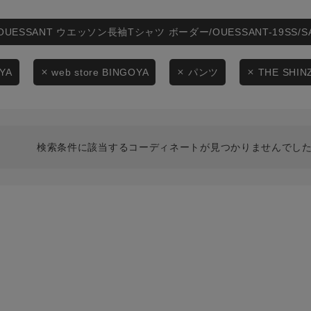
スタイリングから探す
商品タイプ
ブランドから探す
OUESSANT ウエッソン長袖Tシャツ ボーダー/OUESSANT-19SS/
通常商品
WEB限定アイテムを探す
YA
web store BINGOYA
パンツ
THE SHIN
履き比べ可能商品から探す
セール価格
お知らせ・ご利用ガイド
在庫
検索条件に該当するコーディネートが見つかりませんでした
お知らせ
在庫あり
ご利用ガイド
ギフトラッピング
お問い合わせ
この条件で絞り込む