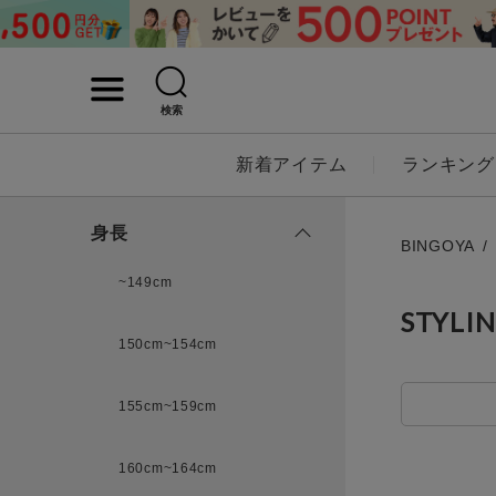
検索
詳細検索
新着アイテム
ランキング
キーワード
身長
BINGOYA
~149cm
STYLI
性別
150cm~154cm
MENS
LADI
155cm~159cm
カテゴリ
160cm~164cm