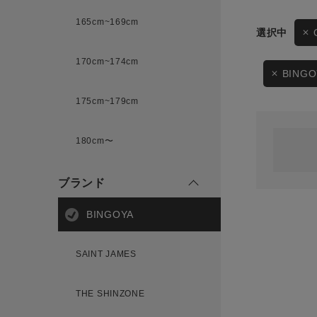
165cm~169cm
サイズ
170cm~174cm
ゲスト
様
BINGO
175cm~179cm
ブランド
180cm〜
ログイン / マイページ
ブランド
お気に入りアイテム
BINGOYA
注文履歴
SAINT JAMES
新規会員登録
THE SHINZONE