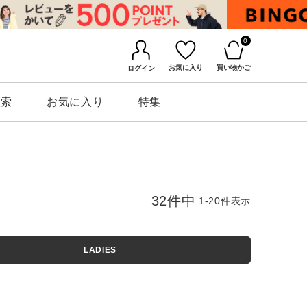
0
お気に入り
買い物かご
ログイン
検索
お気に入り
特集
32
件中
1
-
20
件表示
LADIES
BINGOYAについて