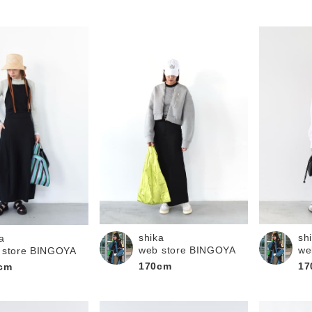
shika
sh
a
web store BINGOYA
we
 store BINGOYA
170cm
17
cm