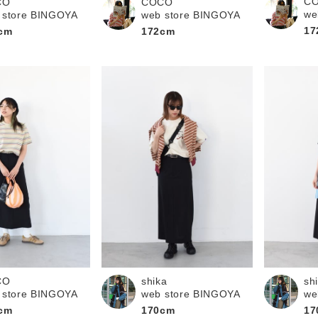
C
CO
COCO
we
 store BINGOYA
web store BINGOYA
17
cm
172cm
CO
shika
sh
 store BINGOYA
web store BINGOYA
we
cm
170cm
17