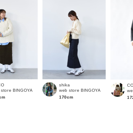
CO
shika
C
 store BINGOYA
web store BINGOYA
we
cm
170cm
17