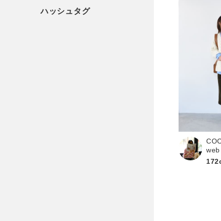
CO
web
172