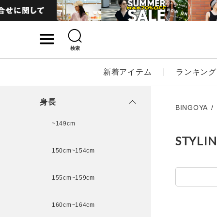
検索
詳細検索
新着アイテム
ランキング
キーワード
身長
BINGOYA
~149cm
STYLI
性別
150cm~154cm
MENS
LADI
155cm~159cm
カテゴリ
160cm~164cm