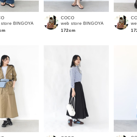
お問い合わせ
CO
COCO
C
 store BINGOYA
web store BINGOYA
we
cm
172cm
17