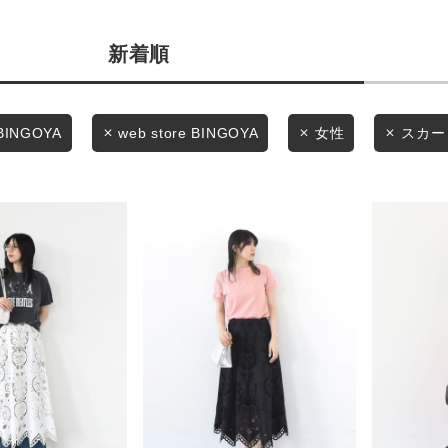
商品タイプ
条件絞り込み検索
新着順
通常商品
カテゴリから探す
スタイリングから探す
セール価格
BINGOYA
web store BINGOYA
女性
スカー
ブランドから探す
WEB限定アイテムを探す
在庫
履き比べ可能商品から探す
在庫あり
お知らせ・ご利用ガイド
お知らせ
この条件で絞り込む
ご利用ガイド
ギフトラッピング