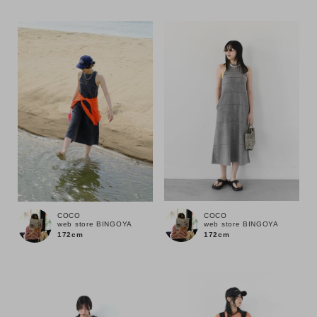
性別
MENS
LADIES
KIDS
カテゴリ
サイズ
ブランド
COCO
COCO
web store BINGOYA
web store BINGOYA
172cm
172cm