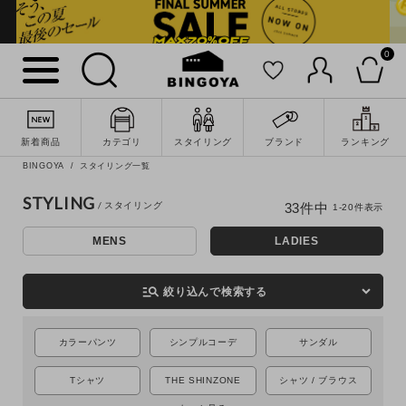
0
新着商品
カテゴリ
スタイリング
ブランド
ランキング
BINGOYA
スタイリング一覧
STYLING
33
件中
1
-
20
件表示
MENS
LADIES
詳細検索
manage_search
絞り込んで検索する
カラーパンツ
シンプルコーデ
サンダル
Tシャツ
THE SHINZONE
シャツ / ブラウス