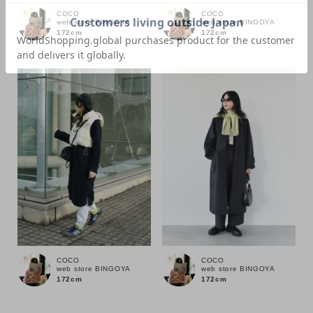
COCO
COCO
web store BINGOYA
web store BINGOYA
172cm
172cm
価格
～
商品タイプ
通常商品
予約商品
セール価格
WEB限定
在庫
COCO
COCO
在庫あり
在庫なし含む
web store BINGOYA
web store BINGOYA
172cm
172cm