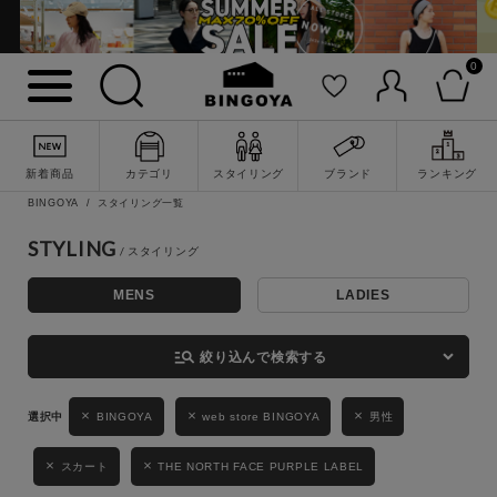
0
詳細検索
新着商品
カテゴリ
スタイリング
ブランド
ランキング
BINGOYA
スタイリング一覧
STYLING
MENS
LADIES
キーワード
manage_search
絞り込んで検索する
性別
BINGOYA
web store BINGOYA
男性
MENS
LADIES
KIDS
スカート
THE NORTH FACE PURPLE LABEL