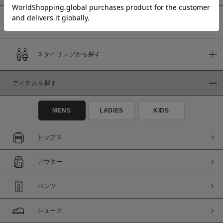
予約商品
価格
スタイリングから探す
～
アイテムを探す
商品タイプ
通常商品
予約商品
MENS
LADIES
KIDS
セール価格
WEB限定
トップス
在庫
アウター
在庫あり
在庫なし含む
パンツ
シューズ