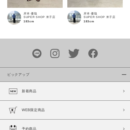
岸本 優哉
岸本 優哉
SUPER SHOP 米子店
SUPER SHOP 米子店
183cm
183cm
カラー
ピックアップ
価格
新着商品
～
商品タイプ
WEB限定商品
通常商品
予約商品
セール価格
WEB限定
予約商品