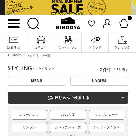
0
詳細検索
新着商品
カテゴリ
スタイリング
ブランド
ランキング
BINGOYA
スタイリング一覧
STYLING
2
件中
1
-
2
件表示
MENS
LADIES
manage_search
絞り込んで検索する
カラーパンツ
2026春夏
シンプルコーデ
キーワード
サンダル
カジュアルコーデ
シャツ / ブラウス