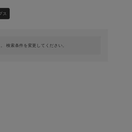
採用情報
ギフトカード
プス
予約商品
WEB限定
。 検索条件を変更してください。
在庫なし含む
BINGOYA
無料公式アプリダウンロード