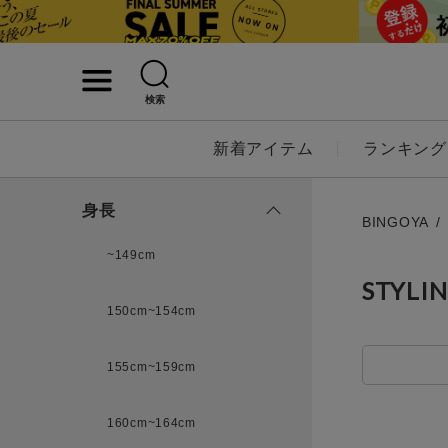
検索
詳細検索
新着アイテム
ランキング
キーワード
身長
BINGOYA
~149cm
STYLI
性別
150cm~154cm
MENS
LADI
155cm~159cm
カテゴリ
160cm~164cm