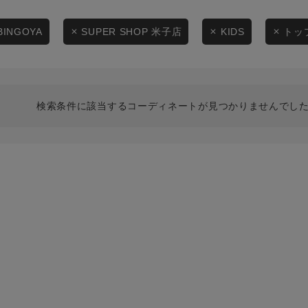
スタイリングから探す
商品タイプ
ブランドから探す
BINGOYA
SUPER SHOP 米子店
KIDS
トッ
通常商品
WEB限定アイテムを探す
履き比べ可能商品から探す
セール価格
検索条件に該当するコーディネートが見つかりませんでした
お知らせ・ご利用ガイド
在庫
お知らせ
在庫あり
ご利用ガイド
ギフトラッピング
お問い合わせ
この条件で絞り込む