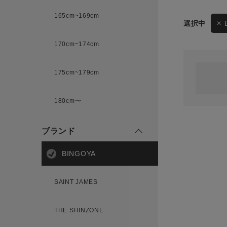
165cm~169cm
サイズ
170cm~174cm
ゲスト
様
175cm~179cm
ブランド
180cm〜
ログイン / マイページ
ブランド
お気に入りアイテム
BINGOYA
注文履歴
SAINT JAMES
新規会員登録
THE SHINZONE