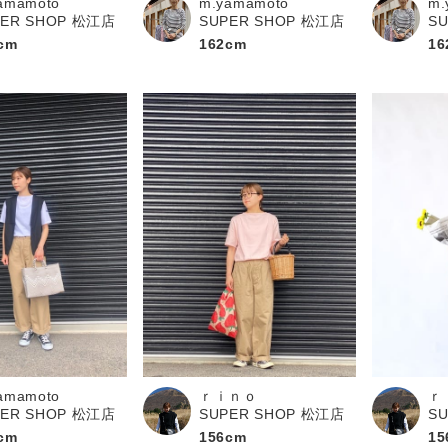
amamoto
m.yamamoto
m.
PER SHOP 松江店
SUPER SHOP 松江店
S
cm
162cm
16
ｒｉｎｏ
amamoto
ｒ
SUPER SHOP 松江店
PER SHOP 松江店
S
156cm
cm
15