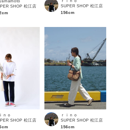
ｒｉｎｏ
yamamoto
SUPER SHOP 松江店
UPER SHOP 松江店
156cm
2cm
ｉｎｏ
ｒｉｎｏ
UPER SHOP 松江店
SUPER SHOP 松江店
6cm
156cm