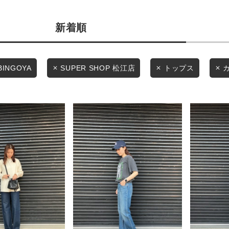
商品タイプ
条件絞り込み検索
新着順
通常商品
カテゴリから探す
スタイリングから探す
セール価格
BINGOYA
SUPER SHOP 松江店
トップス
ブランドから探す
WEB限定アイテムを探す
在庫
履き比べ可能商品から探す
在庫あり
お知らせ・ご利用ガイド
お知らせ
この条件で絞り込む
ご利用ガイド
ギフトラッピング