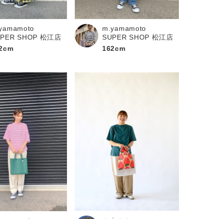
yamamoto
m.yamamoto
UPER SHOP 松江店
SUPER SHOP 松江店
2cm
162cm