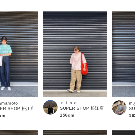
ｒｉｎｏ
amamoto
m.
SUPER SHOP 松江店
PER SHOP 松江店
S
156cm
cm
16