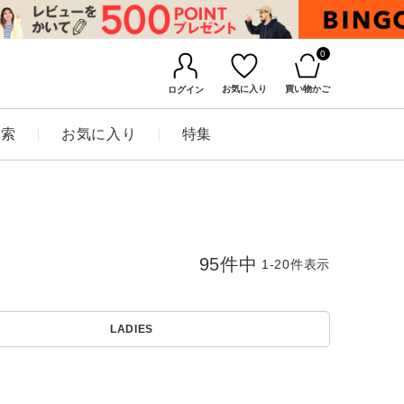
0
お気に入り
買い物かご
ログイン
検索
お気に入り
特集
95
件中
1
-
20
件表示
LADIES
BINGOYAについて