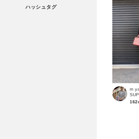
m.y
SU
162