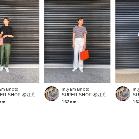
amamoto
m.yamamoto
m.
PER SHOP 松江店
SUPER SHOP 松江店
S
cm
162cm
16