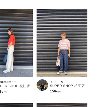
ｒｉｎｏ
yamamoto
SUPER SHOP 松江店
UPER SHOP 松江店
156cm
2cm