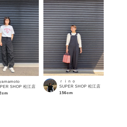
ｒｉｎｏ
yamamoto
SUPER SHOP 松江店
UPER SHOP 松江店
156cm
2cm