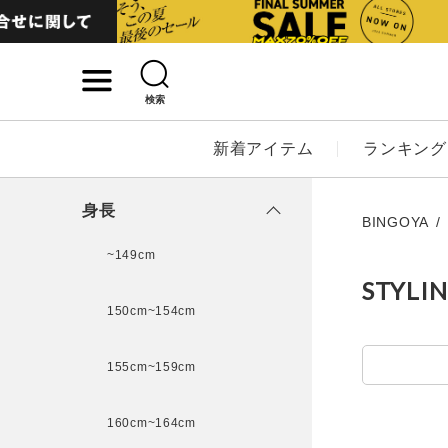
検索
詳細検索
新着アイテム
ランキング
キーワード
身長
BINGOYA
~149cm
STYLI
性別
150cm~154cm
MENS
LADI
155cm~159cm
カテゴリ
160cm~164cm