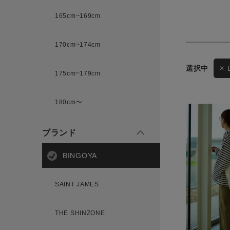
165cm~169cm
サイズ
170cm~174cm
ゲスト
175cm~179cm
様
ブランド
180cm〜
ブランド
ログイン / マイページ
BINGOYA
お気に入りアイテム
SAINT JAMES
注文履歴
THE SHINZONE