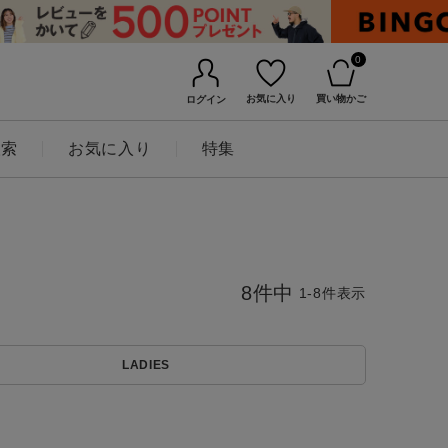
0
お気に入り
買い物かご
ログイン
検索
お気に入り
特集
8
件中
1
-
8
件表示
LADIES
BINGOYAについて
店舗一覧