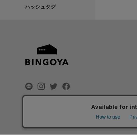
©
BINGOYA Co,.Ltd.