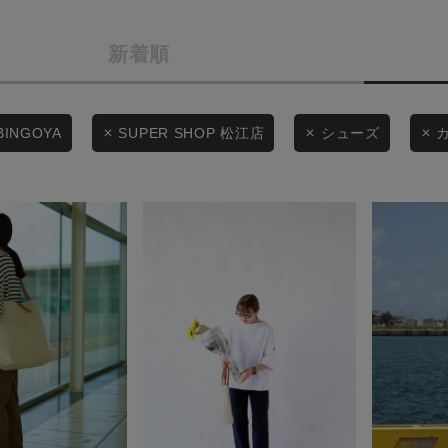
カテゴリから探す
商品タイプ
新着順
スタイリングから探す
通常商品
ブランドから探す
WEB限定アイテムを探す
セール価格
BINGOYA
SUPER SHOP 松江店
シューズ
履き比べ可能商品から探す
在庫
お知らせ・ご利用ガイド
在庫あり
お知らせ
ご利用ガイド
ギフトラッピング
この条件で絞り込む
お問い合わせ