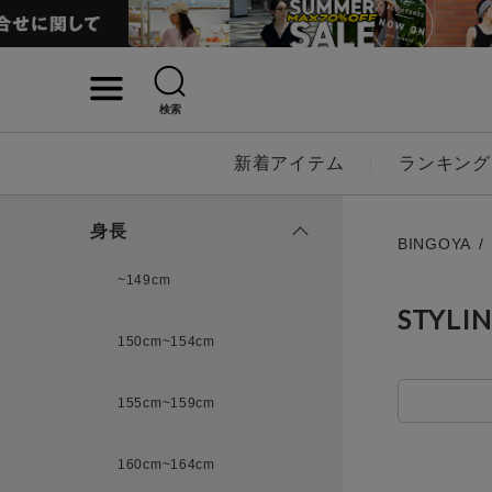
検索
詳細検索
新着アイテム
ランキング
キーワード
身長
BINGOYA
~149cm
STYLI
性別
150cm~154cm
MENS
LADI
155cm~159cm
カテゴリ
160cm~164cm