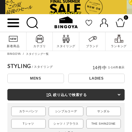
0
新着商品
カテゴリ
スタイリング
ブランド
ランキング
BINGOYA
スタイリング一覧
STYLING
14
件中
1
-
14
件表示
詳細検索
MENS
LADIES
manage_search
絞り込んで検索する
カラーパンツ
シンプルコーデ
サンダル
Tシャツ
シャツ / ブラウス
THE SHINZONE