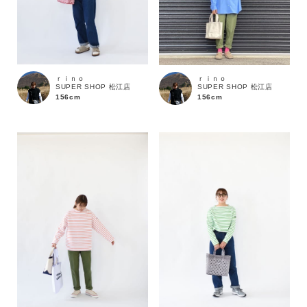
価格
～
商品タイプ
通常商品
予約商品
ｒｉｎｏ
ｒｉｎｏ
SUPER SHOP 松江店
SUPER SHOP 松江店
156cm
156cm
セール価格
WEB限定
在庫
在庫あり
在庫なし含む