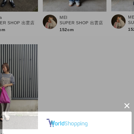
ME
a
MEI
S
PER SHOP 出雲店
SUPER SHOP 出雲店
15
cm
152cm