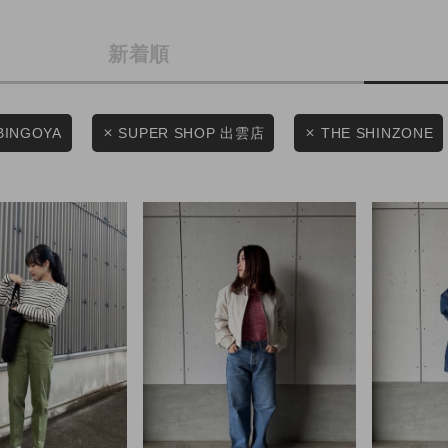
カテゴリから探す
商品タイプ
新着順
スタイリングから探す
通常商品
ブランドから探す
WEB限定アイテムを探す
セール価格
BINGOYA
SUPER SHOP 出雲店
THE SHINZONE
履き比べ可能商品から探す
在庫
お知らせ・ご利用ガイド
在庫あり
お知らせ
ご利用ガイド
ギフトラッピング
この条件で絞り込む
お問い合わせ