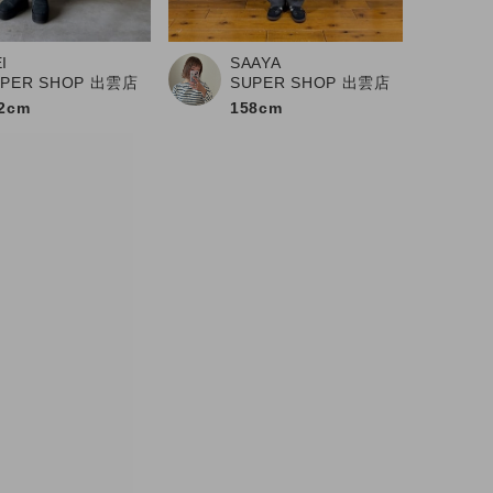
I
SAAYA
UPER SHOP 出雲店
SUPER SHOP 出雲店
2cm
158cm