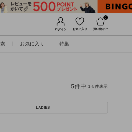
0
お気に入り
買い物かご
ログイン
検索
お気に入り
特集
5
件中
1
-
5
件表示
LADIES
BINGOYAについて
店舗一覧