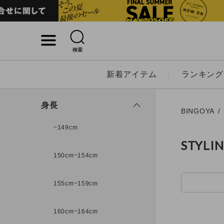
検索
詳細検索
新着アイテム
ランキング
キーワード
身長
BINGOYA
~149cm
STYLI
性別
150cm~154cm
MENS
LADI
155cm~159cm
カテゴリ
160cm~164cm