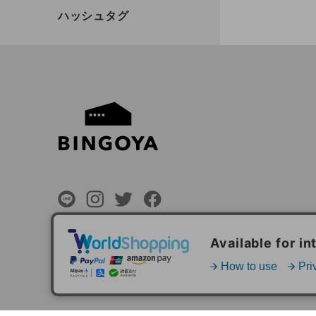
©
BINGOYA Co,.Ltd.