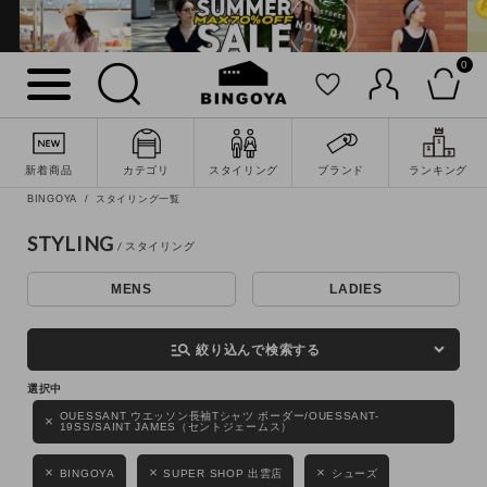
0
詳細検索
新着商品
カテゴリ
スタイリング
ブランド
ランキング
BINGOYA
スタイリング一覧
STYLING
MENS
LADIES
キーワード
manage_search
絞り込んで検索する
性別
OUESSANT ウエッソン長袖Tシャツ ボーダー/OUESSANT-
19SS/SAINT JAMES（セントジェームス）
MENS
LADIES
KIDS
BINGOYA
SUPER SHOP 出雲店
シューズ