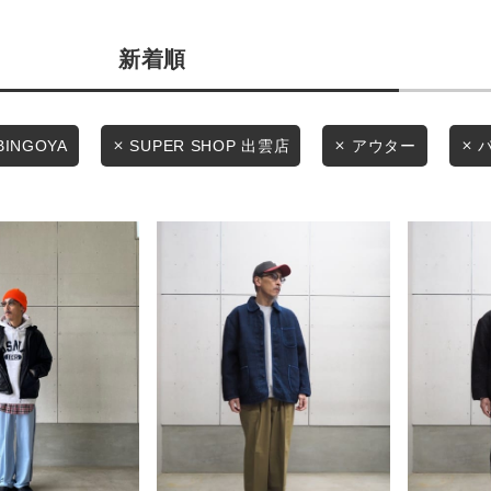
カテゴリから探す
商品タイプ
新着順
スタイリングから探す
通常商品
ブランドから探す
WEB限定アイテムを探す
セール価格
BINGOYA
SUPER SHOP 出雲店
アウター
履き比べ可能商品から探す
在庫
お知らせ・ご利用ガイド
在庫あり
お知らせ
ご利用ガイド
ギフトラッピング
この条件で絞り込む
お問い合わせ