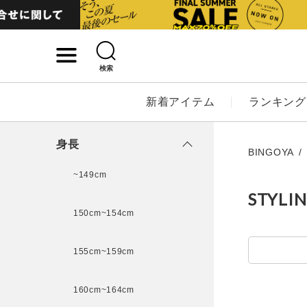
検索
詳細検索
新着アイテム
ランキング
キーワード
身長
BINGOYA
~149cm
STYLI
性別
150cm~154cm
MENS
LADI
155cm~159cm
カテゴリ
160cm~164cm