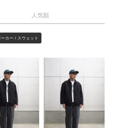
会社概要
人気順
採用情報
予約商品
ギフトカード
WEB限定
パーカー / スウェット
在庫なし含む
BINGOYA
無料公式アプリダウンロード