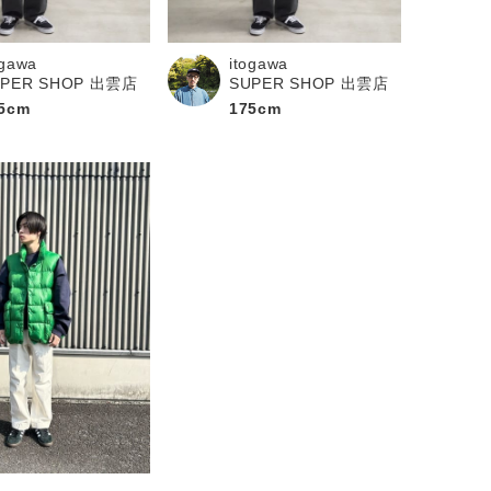
ogawa
itogawa
UPER SHOP 出雲店
SUPER SHOP 出雲店
5cm
175cm