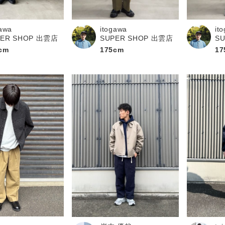
gawa
itogawa
it
PER SHOP 出雲店
SUPER SHOP 出雲店
S
cm
175cm
17