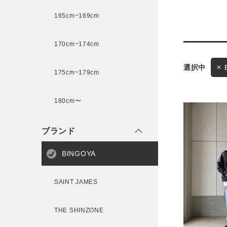
165cm~169cm
サイズ
170cm~174cm
ゲスト
175cm~179cm
様
ブランド
180cm〜
ブランド
ログイン / マイページ
BINGOYA
お気に入りアイテム
SAINT JAMES
注文履歴
THE SHINZONE