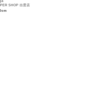
iga
UPER SHOP 出雲店
0cm