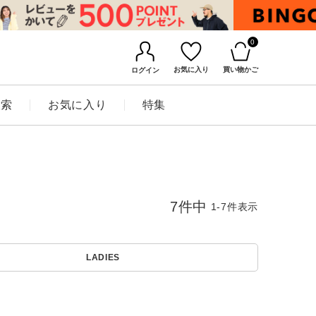
0
お気に入り
買い物かご
ログイン
検索
お気に入り
特集
7
件中
1
-
7
件表示
LADIES
BINGOYAについて
店舗一覧