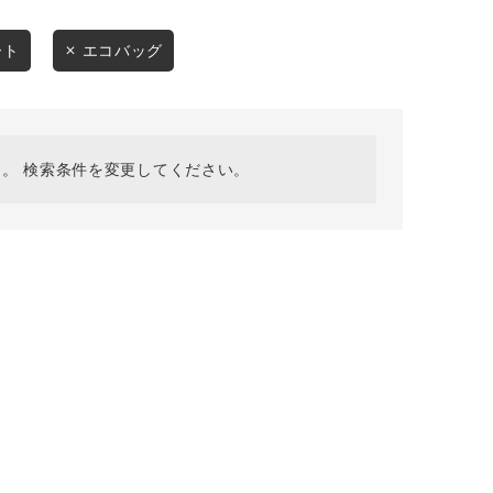
採用情報
ギフトカード
ート
エコバッグ
予約商品
WEB限定
。 検索条件を変更してください。
在庫なし含む
BINGOYA
無料公式アプリダウンロード