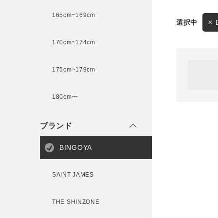
165cm~169cm
サイズ
170cm~174cm
ゲスト
様
175cm~179cm
ブランド
180cm〜
ログイン / マイページ
ブランド
お気に入りアイテム
BINGOYA
注文履歴
SAINT JAMES
新規会員登録
THE SHINZONE