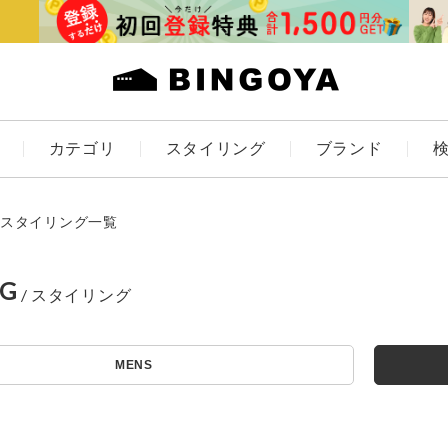
カテゴリ
スタイリング
ブランド
カラー
スタイリング一覧
NG
アイテムを探す
ES
KIDS
MENS
価格
条件絞り込み検索
カテゴリから探す
～