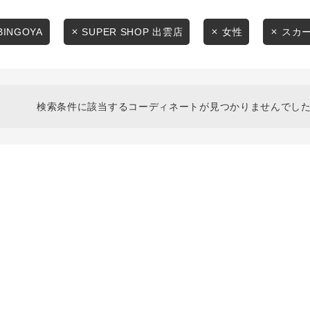
スタイリングから探す
商品タイプ
ブランドから探す
BINGOYA
SUPER SHOP 出雲店
女性
スカ
通常商品
WEB限定アイテムを探す
履き比べ可能商品から探す
セール価格
検索条件に該当するコーディネートが見つかりませんでした
お知らせ・ご利用ガイド
在庫
お知らせ
在庫あり
ご利用ガイド
ギフトラッピング
お問い合わせ
この条件で絞り込む