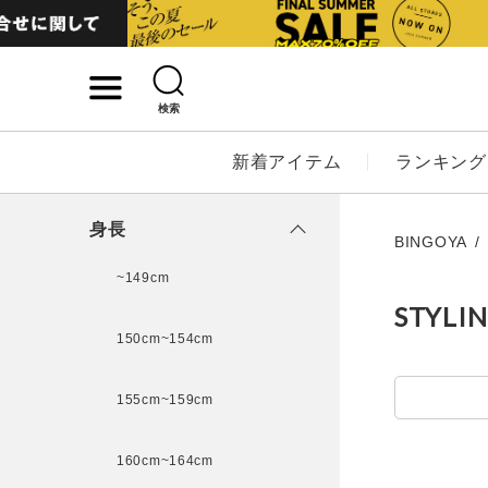
検索
詳細検索
新着アイテム
ランキング
キーワード
身長
BINGOYA
~149cm
STYLI
性別
150cm~154cm
MENS
LADI
155cm~159cm
カテゴリ
160cm~164cm