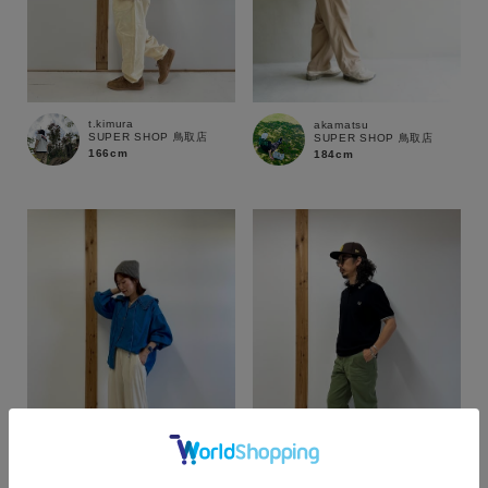
t.kimura
akamatsu
SUPER SHOP 鳥取店
SUPER SHOP 鳥取店
166cm
184cm
カラー