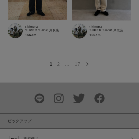
この条件で絞り込む
t.kimura
t.kimura
SUPER SHOP 鳥取店
SUPER SHOP 鳥取店
166cm
166cm
1
2
…
17
ピックアップ
新着商品