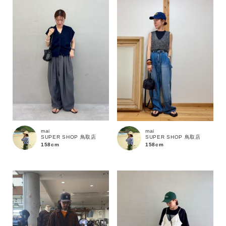
性別
MENS
LADIES
KIDS
カテゴリ
サイズ
mai
mai
SUPER SHOP 鳥取店
SUPER SHOP 鳥取店
ブランド
158cm
158cm