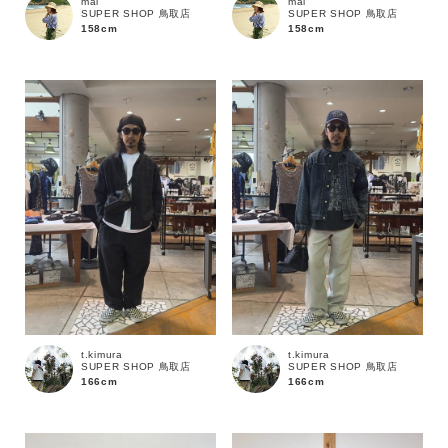
mai
mai
SUPER SHOP 鳥取店
SUPER SHOP 鳥取店
158cm
158cm
t.kimura
t.kimura
SUPER SHOP 鳥取店
SUPER SHOP 鳥取店
166cm
166cm
キーワード