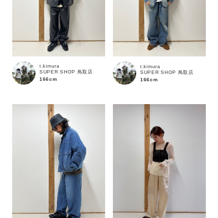
t.kimura
t.kimura
SUPER SHOP 鳥取店
SUPER SHOP 鳥取店
166cm
166cm