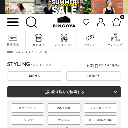
0
新着商品
カテゴリ
スタイリング
ブランド
ランキング
BINGOYA
スタイリング一覧
STYLING
601
件中
1
-
20
件表示
MENS
LADIES
詳細検索
manage_search
絞り込んで検索する
カラーパンツ
2026春夏
シンプルコーデ
Tシャツ
サンダル
THE SHINZONE