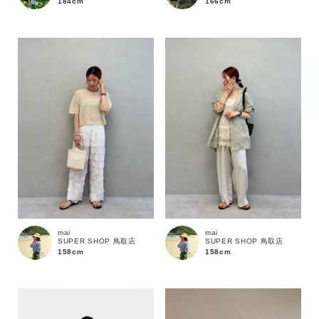
184cm
166cm
価格
～
商品タイプ
通常商品
予約商品
セール価格
WEB限定
在庫
mai
mai
SUPER SHOP 鳥取店
SUPER SHOP 鳥取店
在庫あり
在庫なし含む
158cm
158cm