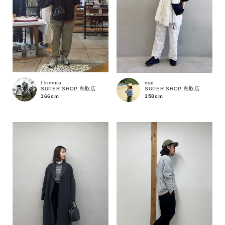
t.kimura
mai
SUPER SHOP 鳥取店
SUPER SHOP 鳥取店
166cm
158cm