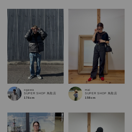
性別
MENS
LADIES
KIDS
カテゴリ
サイズ
ブランド
ogawa
mai
SUPER SHOP 鳥取店
SUPER SHOP 鳥取店
174cm
158cm