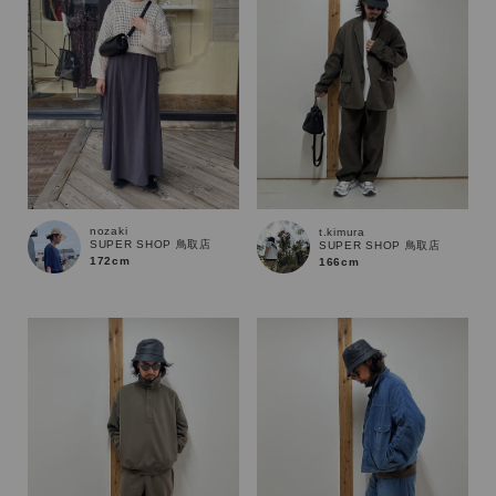
nozaki
t.kimura
SUPER SHOP 鳥取店
SUPER SHOP 鳥取店
172cm
166cm