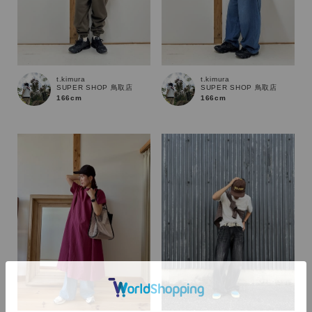
t.kimura
t.kimura
SUPER SHOP 鳥取店
SUPER SHOP 鳥取店
166cm
166cm
カラー