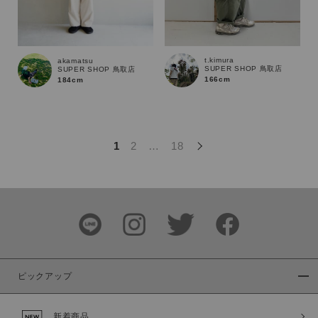
この条件で絞り込む
t.kimura
akamatsu
SUPER SHOP 鳥取店
SUPER SHOP 鳥取店
166cm
184cm
1
2
…
18
ピックアップ
新着商品