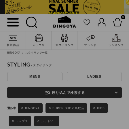
0
詳細検索
新着商品
カテゴリ
スタイリング
ブランド
ランキング
BINGOYA
スタイリング一覧
STYLING
MENS
LADIES
キーワード
manage_search
絞り込んで検索する
性別
BINGOYA
SUPER SHOP 鳥取店
KIDS
MENS
LADIES
KIDS
トップス
カットソー