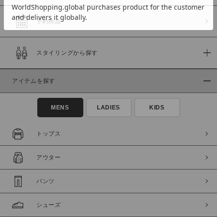
予約商品
価格
スタイリングから探す
～
アイテムを探す
商品タイプ
通常商品
予約商品
MENS
LADIES
KIDS
セール価格
WEB限定
トップス
在庫
アウター
在庫あり
在庫なし含む
パンツ
シューズ