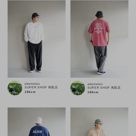
akamatsu
akamatsu
SUPER SHOP 鳥取店
SUPER SHOP 鳥取店
184cm
184cm