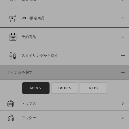
WEB限定商品
予約商品
スタイリングから探す
アイテムを探す
MENS
LADIES
KIDS
トップス
アウター