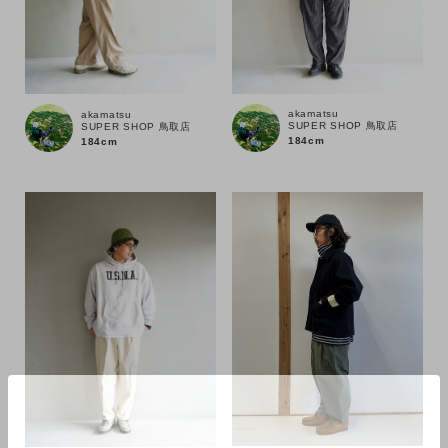
akamatsu
akamatsu
SUPER SHOP 鳥取店
SUPER SHOP 鳥取店
184cm
184cm
カラー