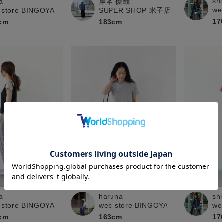
sh
a
岸本 優哉
we
 store BINGOYA
SUPER SHOP 米子店
17
cm
183cm
a
sh
haruna
 store BINGOYA
we
web store BINGOYA
cm
17
163cm