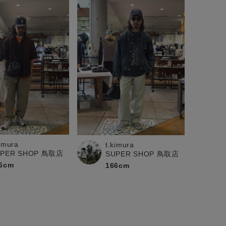
kimura
t.kimura
UPER SHOP 鳥取店
SUPER SHOP 鳥取店
6cm
166cm