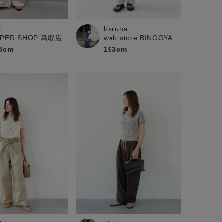
i
haruna
UPER SHOP 鳥取店
web store BINGOYA
8cm
163cm