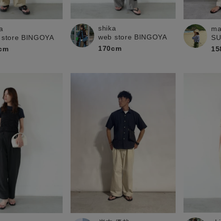
お問い合わせ
shika
a
ma
web store BINGOYA
 store BINGOYA
S
170cm
cm
15