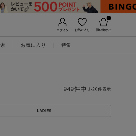
0
お気に入り
買い物かご
ログイン
検索
お気に入り
特集
949
件中
1
-
20
件表示
LADIES
BINGOYAについて