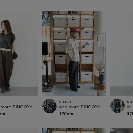
sh
a
yusaku
we
 store BINGOYA
web store BINGOYA
17
cm
170cm