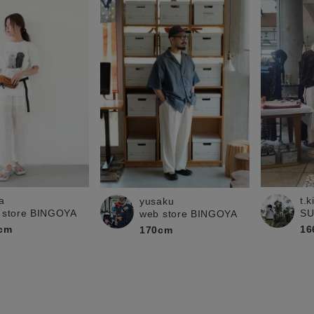
a
t.
yusaku
 store BINGOYA
S
web store BINGOYA
cm
16
170cm