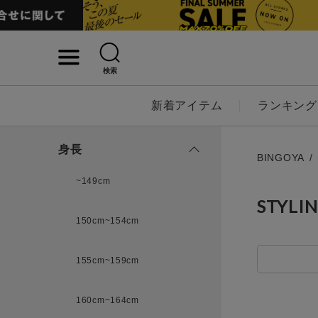
検索
詳細検索
新着アイテム
ランキング
キーワード
身長
BINGOYA
~149cm
STYLI
性別
150cm~154cm
MENS
LADI
155cm~159cm
カテゴリ
160cm~164cm