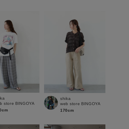
ika
shika
b store BINGOYA
web store BINGOYA
0cm
170cm