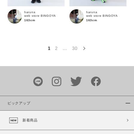
この条件で絞り込む
haruna
haruna
web store BINGOYA
web store BINGOYA
163cm
163cm
1
2
…
30
ピックアップ
新着商品