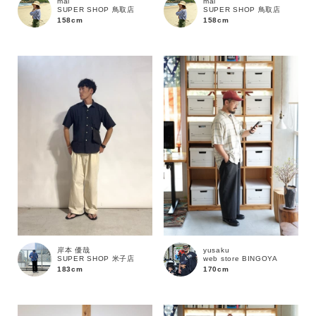
mai
mai
SUPER SHOP 鳥取店
SUPER SHOP 鳥取店
158cm
158cm
岸本 優哉
yusaku
SUPER SHOP 米子店
web store BINGOYA
183cm
170cm
キーワード