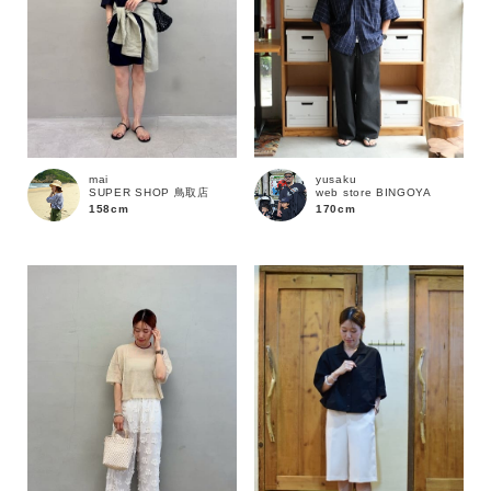
mai
yusaku
SUPER SHOP 鳥取店
web store BINGOYA
158cm
170cm