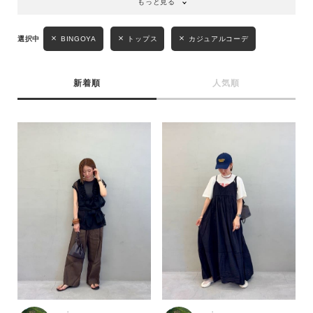
もっと見る
BINGOYA
トップス
カジュアルコーデ
新着順
人気順