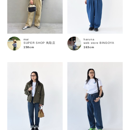
mai
haruna
SUPER SHOP 鳥取店
web store BINGOYA
158cm
163cm