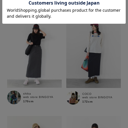
172cm
170cm
価格
～
商品タイプ
通常商品
予約商品
セール価格
WEB限定
在庫
shika
COCO
web store BINGOYA
web store BINGOYA
在庫あり
在庫なし含む
170cm
172cm