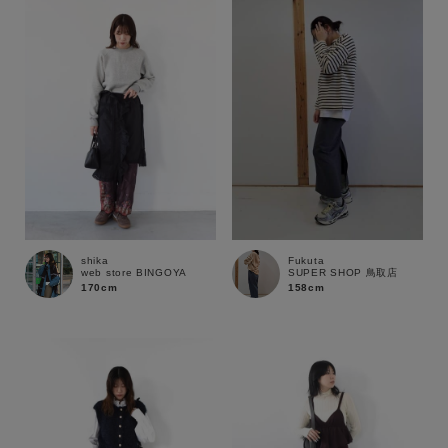
性別
MENS
LADIES
KIDS
カテゴリ
サイズ
shika
Fukuta
web store BINGOYA
SUPER SHOP 鳥取店
ブランド
170cm
158cm