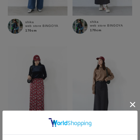
shika
shika
web store BINGOYA
web store BINGOYA
170cm
170cm
カラー
COCO
shika
web store BINGOYA
web store BINGOYA