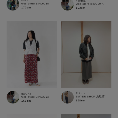
shika
haruna
web store BINGOYA
web store BINGOYA
170cm
163cm
Fukuta
haruna
SUPER SHOP 鳥取店
web store BINGOYA
158cm
163cm
キーワード