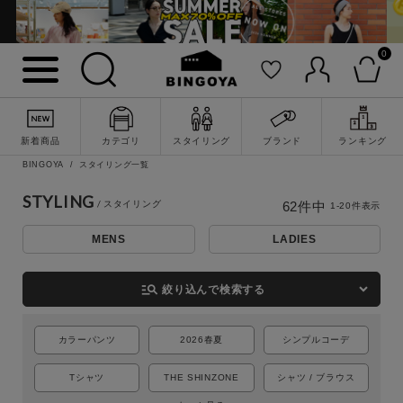
0
新着商品
カテゴリ
スタイリング
ブランド
ランキング
BINGOYA
スタイリング一覧
STYLING
62
件中
1
-
20
件表示
MENS
LADIES
詳細検索
manage_search
絞り込んで検索する
カラーパンツ
2026春夏
シンプルコーデ
Tシャツ
THE SHINZONE
シャツ / ブラウス