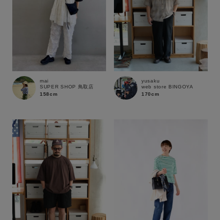
mai
yusaku
SUPER SHOP 鳥取店
web store BINGOYA
158cm
170cm