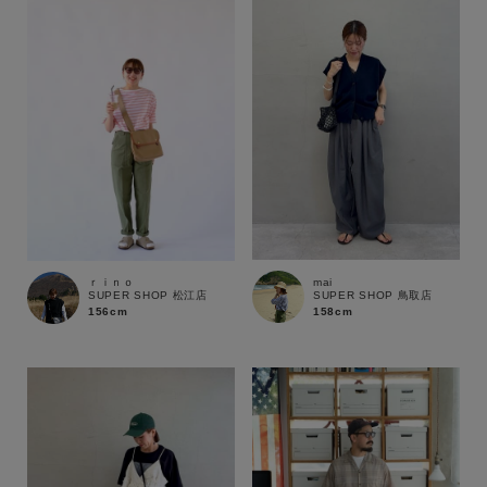
性別
MENS
LADIES
KIDS
カテゴリ
サイズ
mai
ｒｉｎｏ
SUPER SHOP 鳥取店
SUPER SHOP 松江店
ブランド
158cm
156cm