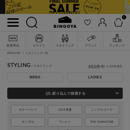
0
新着商品
カテゴリ
スタイリング
ブランド
ランキング
BINGOYA
スタイリング一覧
STYLING
653
件中
1
-
20
件表示
MENS
LADIES
詳細検索
manage_search
絞り込んで検索する
カラーパンツ
2026春夏
シンプルコーデ
サンダル
Tシャツ
THE SHINZONE