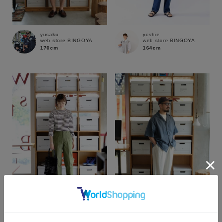
yusaku
yoshie
web store BINGOYA
web store BINGOYA
170cm
164cm
カラー
yoshie
yusaku
web store BINGOYA
web store BINGOYA