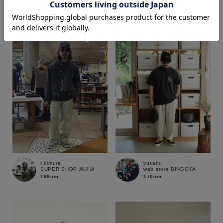
164cm
170cm
価格
～
商品タイプ
通常商品
予約商品
セール価格
WEB限定
在庫
t.kimura
yusaku
SUPER SHOP 鳥取店
web store BINGOYA
在庫あり
在庫なし含む
166cm
170cm