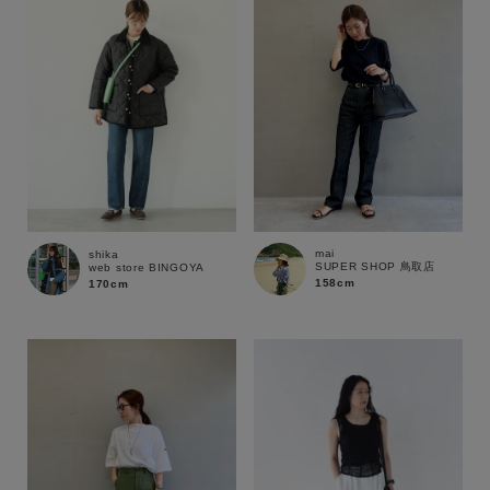
mai
shika
SUPER SHOP 鳥取店
web store BINGOYA
158cm
170cm