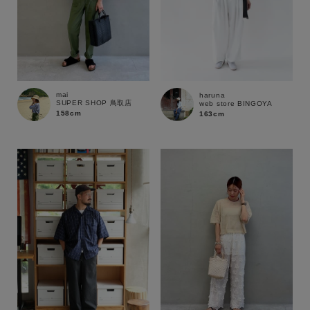
mai
haruna
SUPER SHOP 鳥取店
web store BINGOYA
158cm
163cm