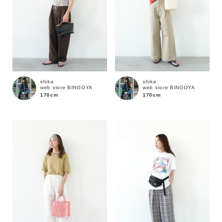
shika
shika
web store BINGOYA
web store BINGOYA
170cm
170cm