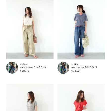
性別
MENS
LADIES
KIDS
カテゴリ
サイズ
shika
shika
web store BINGOYA
web store BINGOYA
ブランド
170cm
170cm