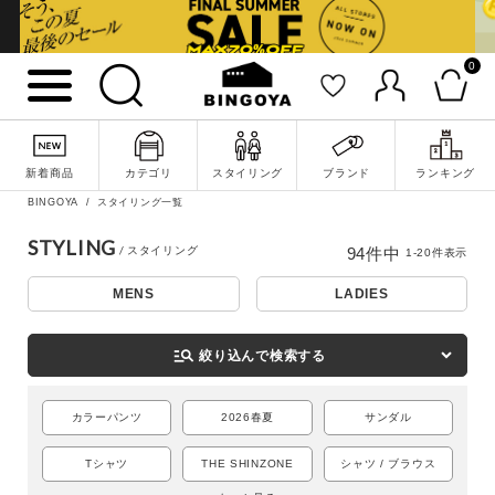
0
新着商品
カテゴリ
スタイリング
ブランド
ランキング
BINGOYA
スタイリング一覧
STYLING
94
件中
1
-
20
件表示
MENS
LADIES
詳細検索
manage_search
絞り込んで検索する
カラーパンツ
2026春夏
サンダル
Tシャツ
THE SHINZONE
シャツ / ブラウス