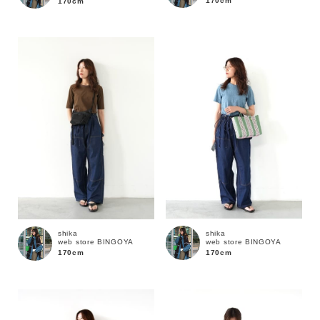
170cm
170cm
価格
～
商品タイプ
通常商品
予約商品
セール価格
WEB限定
在庫
shika
shika
web store BINGOYA
web store BINGOYA
在庫あり
在庫なし含む
170cm
170cm