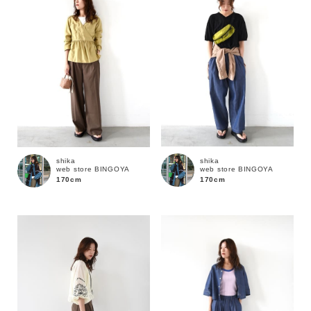
shika
shika
web store BINGOYA
web store BINGOYA
170cm
170cm