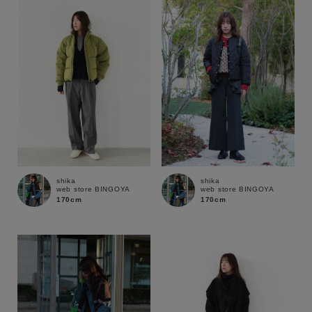
性別
MENS
LADIES
KIDS
カテゴリ
サイズ
shika
shika
web store BINGOYA
web store BINGOYA
ブランド
170cm
170cm