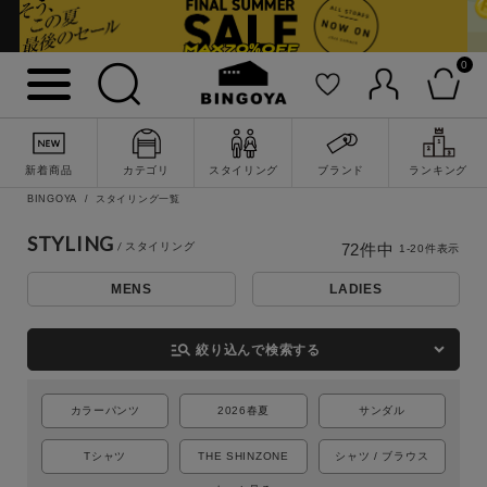
0
新着商品
カテゴリ
スタイリング
ブランド
ランキング
BINGOYA
スタイリング一覧
STYLING
72
件中
1
-
20
件表示
MENS
LADIES
詳細検索
manage_search
絞り込んで検索する
カラーパンツ
2026春夏
サンダル
Tシャツ
THE SHINZONE
シャツ / ブラウス