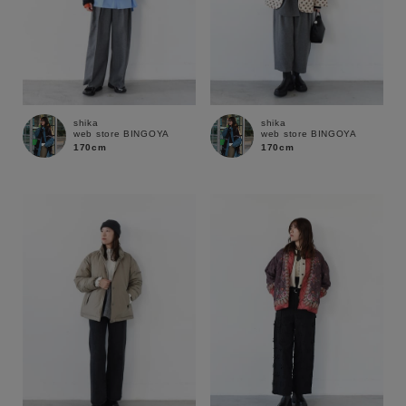
shika
shika
web store BINGOYA
web store BINGOYA
170cm
170cm