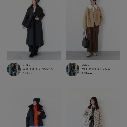
shika
shika
web store BINGOYA
web store BINGOYA
170cm
170cm