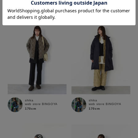
価格
～
商品タイプ
通常商品
予約商品
セール価格
WEB限定
在庫
shika
shika
web store BINGOYA
web store BINGOYA
在庫あり
在庫なし含む
170cm
170cm