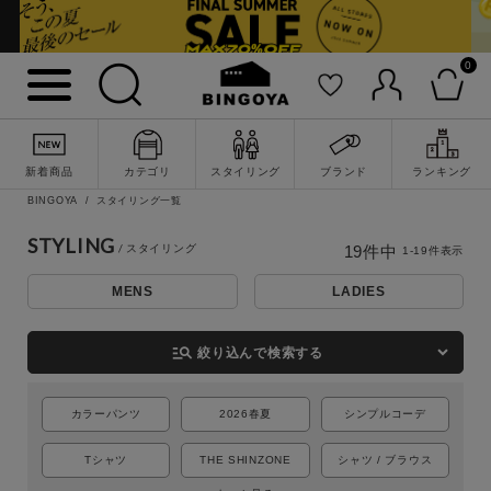
0
新着商品
カテゴリ
スタイリング
ブランド
ランキング
BINGOYA
スタイリング一覧
STYLING
19
件中
1
-
19
件表示
MENS
LADIES
詳細検索
manage_search
絞り込んで検索する
カラーパンツ
2026春夏
シンプルコーデ
Tシャツ
THE SHINZONE
シャツ / ブラウス