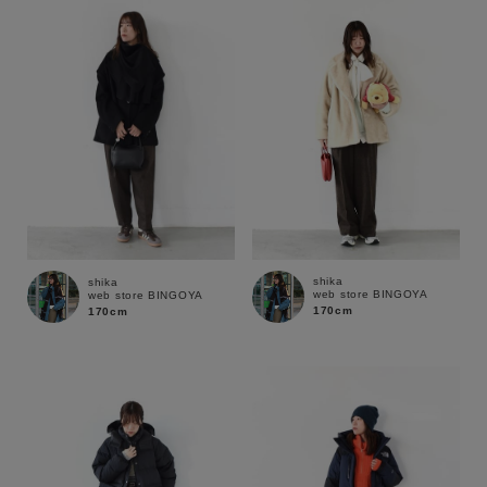
MENS
LADIES
KIDS
カテゴリ
サイズ
ブランド
shika
shika
web store BINGOYA
web store BINGOYA
170cm
170cm