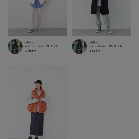
shika
shika
web store BINGOYA
web store BINGOYA
170cm
170cm
この条件で絞り込む