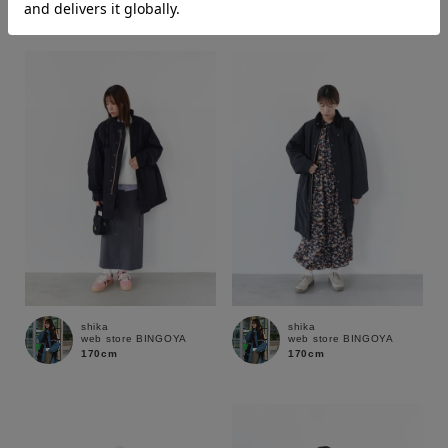
170cm
170cm
価格
～
商品タイプ
通常商品
予約商品
セール価格
WEB限定
在庫
在庫あり
在庫なし含む
shika
shika
web store BINGOYA
web store BINGOYA
170cm
170cm