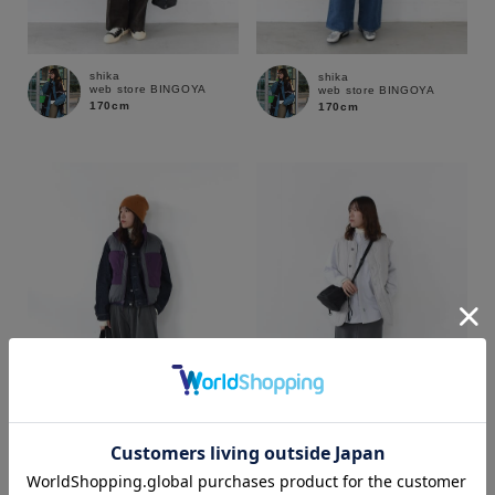
shika
shika
web store BINGOYA
web store BINGOYA
170cm
170cm
カラー
shika
shika
web store BINGOYA
web store BINGOYA