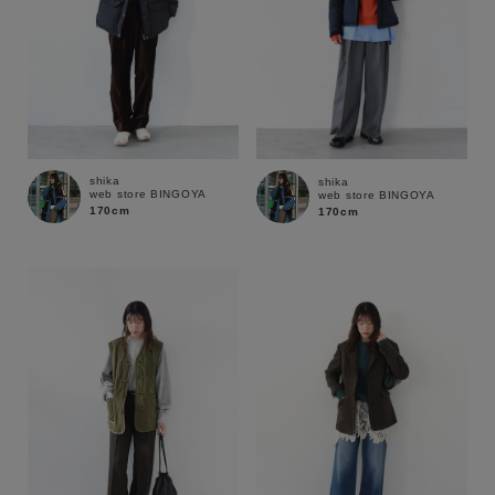
shika
shika
web store BINGOYA
web store BINGOYA
170cm
170cm