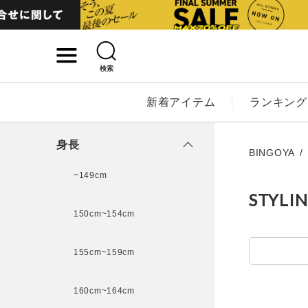
検索
詳細検索
新着アイテム
ランキング
キーワード
身長
BINGOYA
~149cm
STYLI
性別
150cm~154cm
MENS
LADI
155cm~159cm
カテゴリ
160cm~164cm