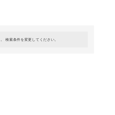
採用情報
ギフトカード
予約商品
WEB限定
。 検索条件を変更してください。
在庫なし含む
BINGOYA
無料公式アプリダウンロード