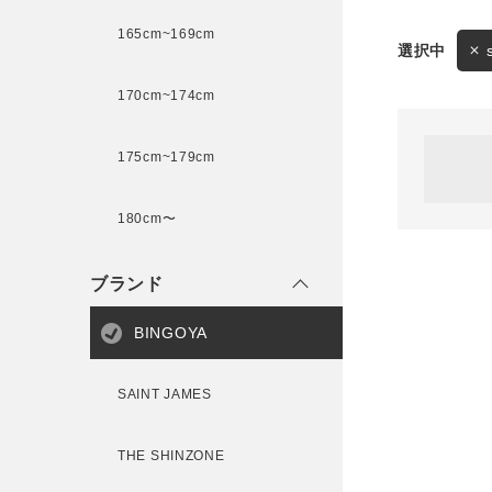
165cm~169cm
サイズ
170cm~174cm
ゲスト
様
175cm~179cm
ブランド
180cm〜
ログイン / マイページ
ブランド
お気に入りアイテム
BINGOYA
注文履歴
SAINT JAMES
新規会員登録
THE SHINZONE