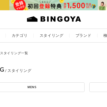
カテゴリ
スタイリング
ブランド
カラー
スタイリング一覧
NG
アイテムを探す
ES
KIDS
MENS
価格
条件絞り込み検索
カテゴリから探す
～