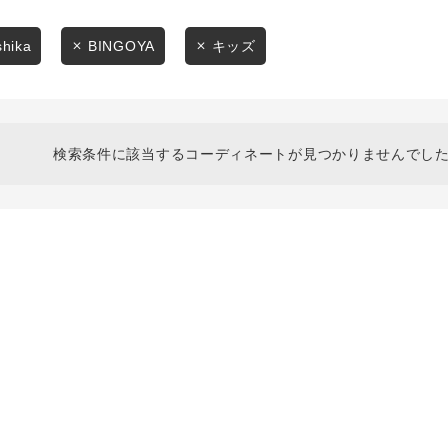
スタイリングから探す
商品タイプ
ブランドから探す
shika
BINGOYA
キッズ
通常商品
WEB限定アイテムを探す
履き比べ可能商品から探す
セール価格
検索条件に該当するコーディネートが見つかりませんでした
お知らせ・ご利用ガイド
在庫
お知らせ
在庫あり
ご利用ガイド
ギフトラッピング
お問い合わせ
この条件で絞り込む