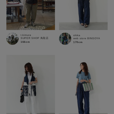
t.kimura
shika
SUPER SHOP 鳥取店
web store BINGOYA
166cm
170cm