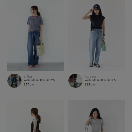
性別
MENS
LADIES
KIDS
カテゴリ
サイズ
shika
haruna
web store BINGOYA
web store BINGOYA
ブランド
170cm
163cm