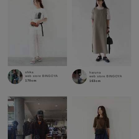
shika
haruna
web store BINGOYA
web store BINGOYA
170cm
163cm