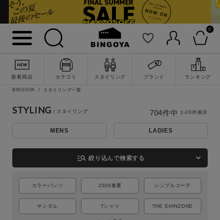
0
新着商品
カテゴリ
スタイリング
ブランド
ランキング
BINGOYA
スタイリング一覧
STYLING
704
件中
1
-
20
件表示
MENS
LADIES
詳細検索
manage_search
絞り込んで検索する
カラーパンツ
2026春夏
シンプルコーデ
サンダル
Tシャツ
THE SHINZONE