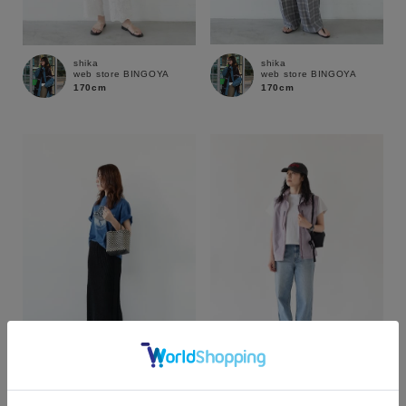
shika
shika
web store BINGOYA
web store BINGOYA
170cm
170cm
カラー
shika
haruna
web store BINGOYA
web store BINGOYA