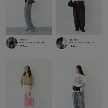
shika
haruna
web store BINGOYA
web store BINGOYA
170cm
163cm