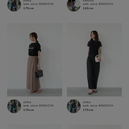
shika
haruna
web store BINGOYA
web store BINGOYA
170cm
163cm
shika
shika
web store BINGOYA
web store BINGOYA
170cm
170cm
キーワード