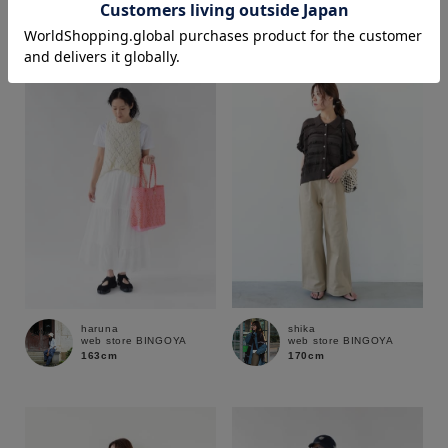
170cm
163cm
価格
～
商品タイプ
通常商品
予約商品
セール価格
WEB限定
在庫
shika
haruna
web store BINGOYA
web store BINGOYA
在庫あり
在庫なし含む
170cm
163cm