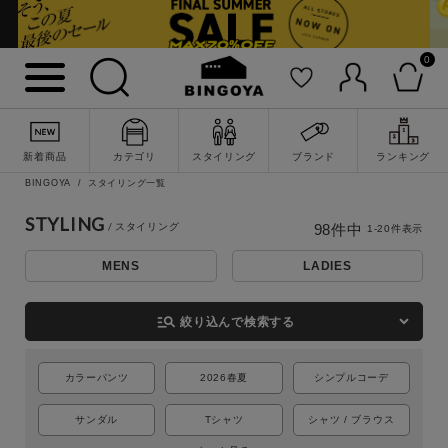
0
新着商品
カテゴリ
スタイリング
ブランド
ランキング
BINGOYA
スタイリング一覧
STYLING
98
件中
1
-
20
件表示
MENS
LADIES
詳細検索
manage_search
絞り込んで検索する
カラーパンツ
2026春夏
シンプルコーデ
サンダル
Tシャツ
シャツ / ブラウス