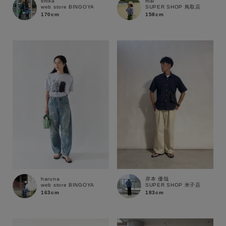
shika
mai
web store BINGOYA
SUPER SHOP 鳥取店
170cm
158cm
haruna
岸本 優哉
web store BINGOYA
SUPER SHOP 米子店
163cm
183cm
キーワード