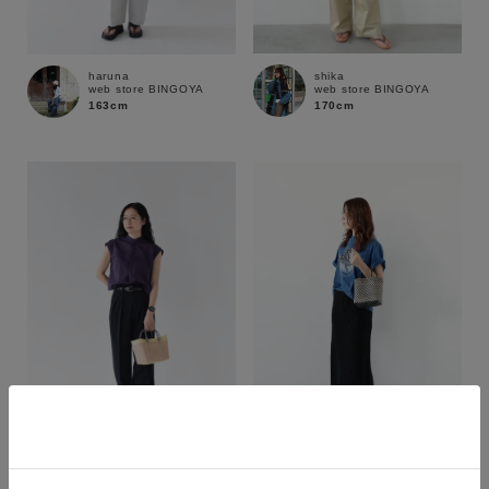
shika
haruna
web store BINGOYA
web store BINGOYA
170cm
163cm
カラー
shika
haruna
web store BINGOYA
web store BINGOYA