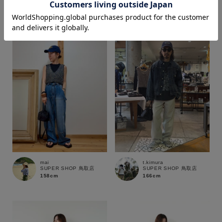
170cm
163cm
価格
～
商品タイプ
通常商品
予約商品
セール価格
WEB限定
在庫
mai
t.kimura
SUPER SHOP 鳥取店
SUPER SHOP 鳥取店
在庫あり
在庫なし含む
158cm
166cm