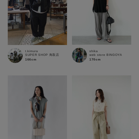
shika
t.kimura
web store BINGOYA
SUPER SHOP 鳥取店
170cm
166cm