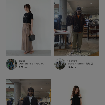
性別
MENS
LADIES
KIDS
カテゴリ
サイズ
t.kimura
shika
SUPER SHOP 鳥取店
web store BINGOYA
ブランド
166cm
170cm