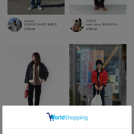
ogawa
COCO
SUPER SHOP 鳥取店
web store BINGOYA
174cm
172cm
カラー
shika
mai
web store BINGOYA
SUPER SHOP 鳥取店