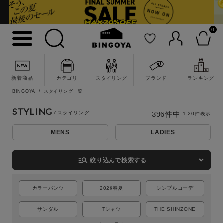
0
新着商品
カテゴリ
スタイリング
ブランド
ランキング
BINGOYA
スタイリング一覧
STYLING
396
件中
1
-
20
件表示
MENS
LADIES
詳細検索
manage_search
絞り込んで検索する
カラーパンツ
2026春夏
シンプルコーデ
サンダル
Tシャツ
THE SHINZONE