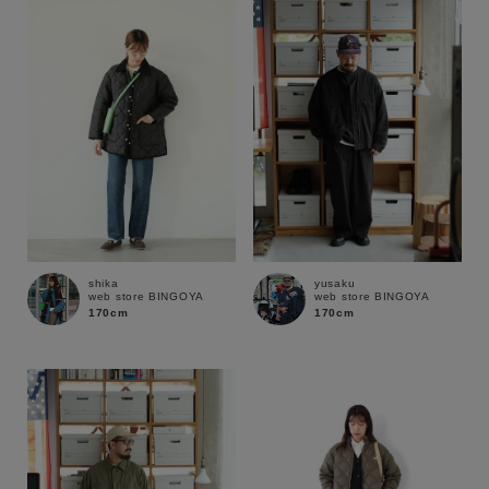
性別
MENS
LADIES
KIDS
カテゴリ
サイズ
shika
yusaku
web store BINGOYA
web store BINGOYA
ブランド
170cm
170cm