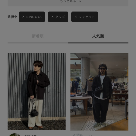
もっと見る
BINGOYA
グッズ
ジャケット
新着順
人気順