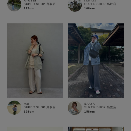
RYUSEI
t.kimura
SUPER SHOP 鳥取店
SUPER SHOP 鳥取店
172cm
166cm
mai
SAAYA
SUPER SHOP 鳥取店
SUPER SHOP 出雲店
158cm
158cm
キーワード