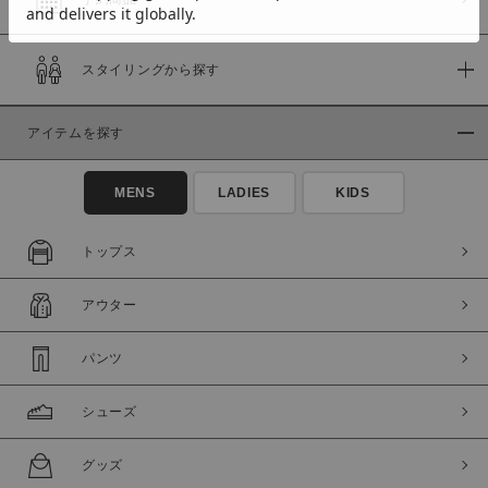
スタイリングから探す
価格
～
アイテムを探す
商品タイプ
MENS
LADIES
KIDS
通常商品
予約商品
セール価格
WEB限定
トップス
在庫
アウター
在庫あり
在庫なし含む
パンツ
シューズ
グッズ