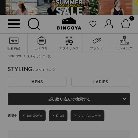
0
詳細検索
新着商品
カテゴリ
スタイリング
ブランド
ランキング
BINGOYA
スタイリング一覧
STYLING
MENS
LADIES
キーワード
manage_search
絞り込んで検索する
性別
BINGOYA
KIDS
シンプルコーデ
MENS
LADIES
KIDS
カテゴリ