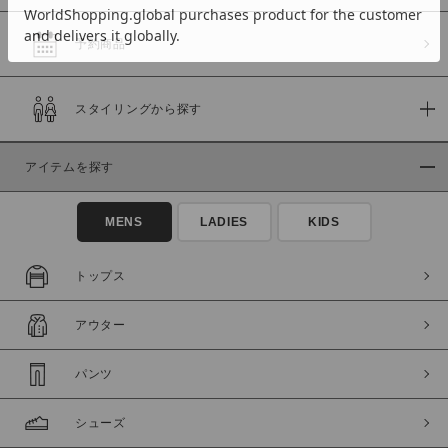
予約商品
価格
スタイリングから探す
～
アイテムを探す
商品タイプ
通常商品
予約商品
MENS
LADIES
KIDS
セール価格
WEB限定
トップス
在庫
アウター
在庫あり
在庫なし含む
パンツ
シューズ