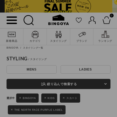
0
詳細検索
新着商品
カテゴリ
スタイリング
ブランド
ランキング
BINGOYA
スタイリング一覧
STYLING
MENS
LADIES
キーワード
manage_search
絞り込んで検索する
性別
BINGOYA
KIDS
スカート
MENS
LADIES
KIDS
THE NORTH FACE PURPLE LABEL