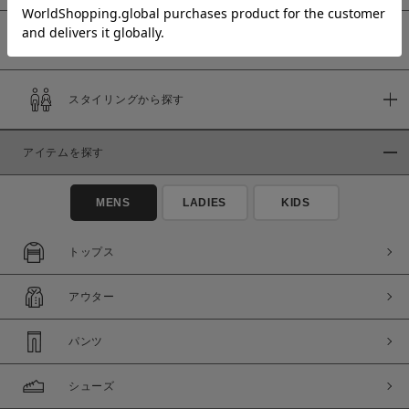
予約商品
価格
スタイリングから探す
～
アイテムを探す
商品タイプ
通常商品
予約商品
MENS
LADIES
KIDS
セール価格
WEB限定
トップス
在庫
アウター
在庫あり
在庫なし含む
パンツ
シューズ