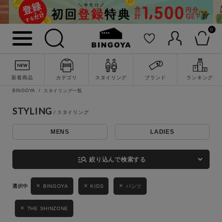
0
詳細検索
新着商品
カテゴリ
スタイリング
ブランド
ランキング
BINGOYA
スタイリング一覧
STYLING
MENS
LADIES
キーワード
manage_search
絞り込んで検索する
性別
BINGOYA
KIDS
パンツ
MENS
LADIES
KIDS
THE SHINZONE