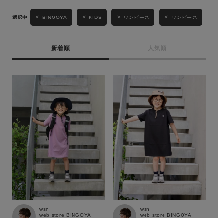
性別
BINGOYA
KIDS
ワンピース
ワンピース
MENS
LADIES
KIDS
新着順
人気順
カテゴリ
サイズ
ブランド
wsn
wsn
web store BINGOYA
web store BINGOYA