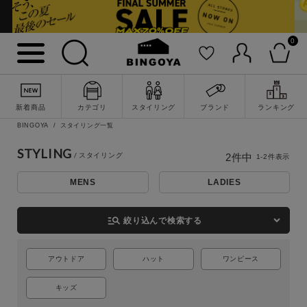
0
詳細検索
新着商品
カテゴリ
スタイリング
ブランド
ランキング
BINGOYA
スタイリング一覧
STYLING
2
件中
1
-
2
件表示
MENS
LADIES
manage_search
絞り込んで検索する
キーワード
アウトドア
ハット
ワンピース
キッズ