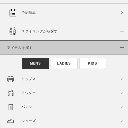
予約商品
価格
スタイリングから探す
～
アイテムを探す
商品タイプ
通常商品
予約商品
MENS
LADIES
KIDS
セール価格
WEB限定
トップス
在庫
アウター
在庫あり
在庫なし含む
パンツ
シューズ