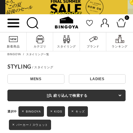
0
詳細検索
新着商品
カテゴリ
スタイリング
ブランド
ランキング
BINGOYA
スタイリング一覧
STYLING
MENS
LADIES
キーワード
manage_search
絞り込んで検索する
性別
BINGOYA
KIDS
キッズ
MENS
LADIES
KIDS
パーカー / スウェット