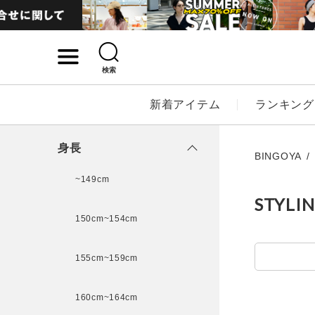
検索
詳細検索
新着アイテム
ランキング
キーワード
身長
BINGOYA
~149cm
STYLI
性別
150cm~154cm
MENS
LADI
155cm~159cm
カテゴリ
160cm~164cm