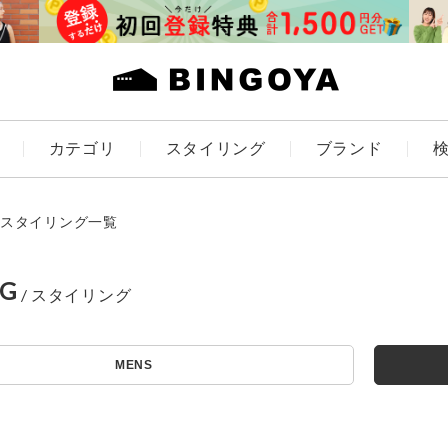
カテゴリ
スタイリング
ブランド
カラー
スタイリング一覧
NG
アイテムを探す
ES
KIDS
MENS
価格
条件絞り込み検索
カテゴリから探す
～