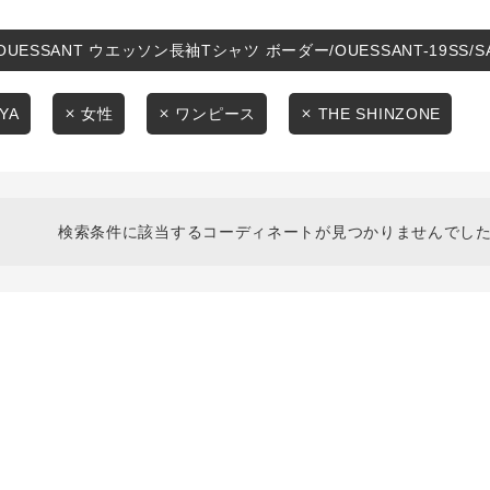
スタイリングから探す
商品タイプ
ブランドから探す
OUESSANT ウエッソン長袖Tシャツ ボーダー/OUESSANT-19SS/
通常商品
WEB限定アイテムを探す
YA
女性
ワンピース
THE SHINZONE
履き比べ可能商品から探す
セール価格
お知らせ・ご利用ガイド
在庫
検索条件に該当するコーディネートが見つかりませんでした
お知らせ
在庫あり
ご利用ガイド
ギフトラッピング
お問い合わせ
この条件で絞り込む