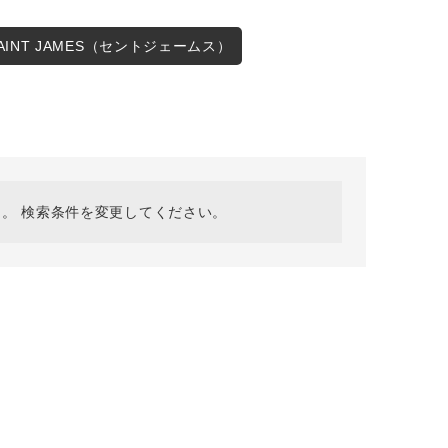
採用情報
ギフトカード
SAINT JAMES（セントジェームス）
予約商品
WEB限定
。 検索条件を変更してください。
在庫なし含む
BINGOYA
無料公式アプリダウンロード