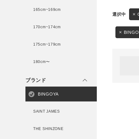
165cm~169cm
サイズ
170cm~174cm
ゲスト
様
BINGO
175cm~179cm
ブランド
180cm〜
ログイン / マイページ
ブランド
お気に入りアイテム
BINGOYA
注文履歴
SAINT JAMES
新規会員登録
THE SHINZONE