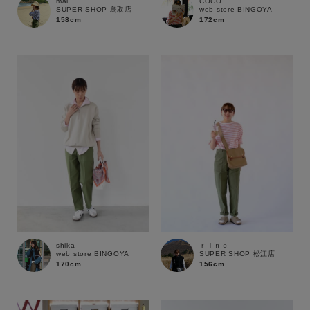
mai
COCO
SUPER SHOP 鳥取店
web store BINGOYA
158cm
172cm
shika
ｒｉｎｏ
web store BINGOYA
SUPER SHOP 松江店
170cm
156cm
キーワード