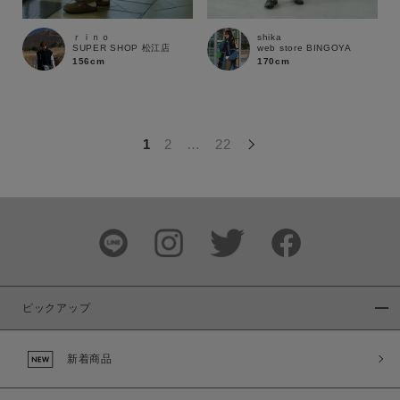
この条件で絞り込む
ｒｉｎｏ
shika
SUPER SHOP 松江店
web store BINGOYA
156cm
170cm
1
2
…
22
ピックアップ
新着商品