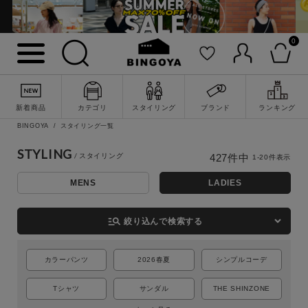
0
新着商品
カテゴリ
スタイリング
ブランド
ランキング
BINGOYA
スタイリング一覧
STYLING
427
件中
1
-
20
件表示
MENS
LADIES
詳細検索
manage_search
絞り込んで検索する
カラーパンツ
2026春夏
シンプルコーデ
Tシャツ
サンダル
THE SHINZONE