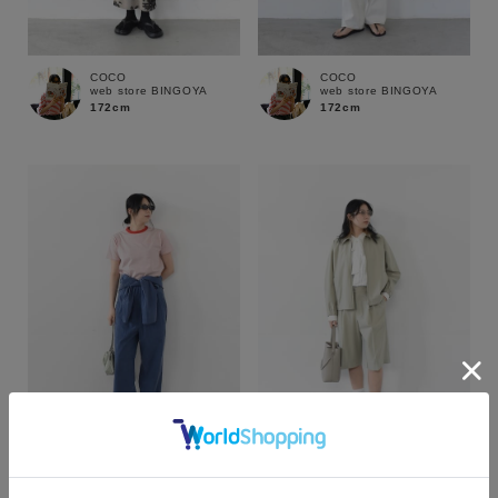
COCO
COCO
web store BINGOYA
web store BINGOYA
172cm
172cm
カラー
COCO
COCO
web store BINGOYA
web store BINGOYA