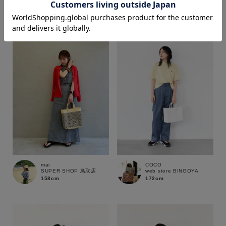
172cm
172cm
価格
～
商品タイプ
通常商品
予約商品
セール価格
WEB限定
在庫
mai
COCO
SUPER SHOP 鳥取店
web store BINGOYA
在庫あり
在庫なし含む
158cm
172cm