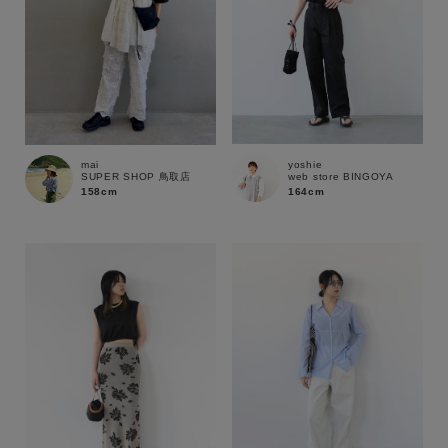
yoshie
mai
web store BINGOYA
SUPER SHOP 鳥取店
164cm
158cm