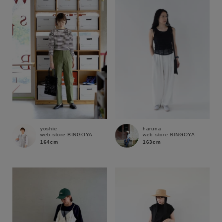
性別
MENS
LADIES
KIDS
カテゴリ
サイズ
yoshie
haruna
web store BINGOYA
web store BINGOYA
ブランド
164cm
163cm