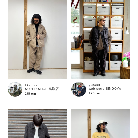
yusaku
t.kimura
web store BINGOYA
SUPER SHOP 鳥取店
170cm
166cm