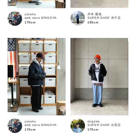
岸本 優哉
yusaku
SUPER SHOP 米子店
web store BINGOYA
183cm
170cm
キーワード
yusaku
itogawa
web store BINGOYA
SUPER SHOP 出雲店
170cm
175cm