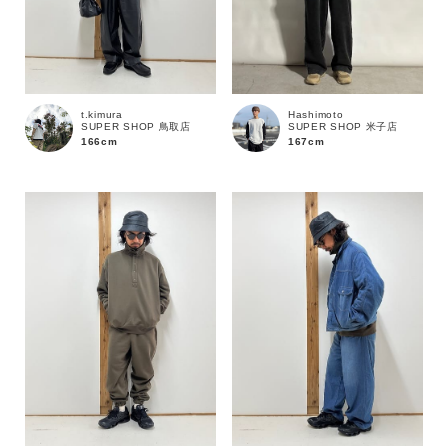
t.kimura
Hashimoto
SUPER SHOP 鳥取店
SUPER SHOP 米子店
166cm
167cm
カラー