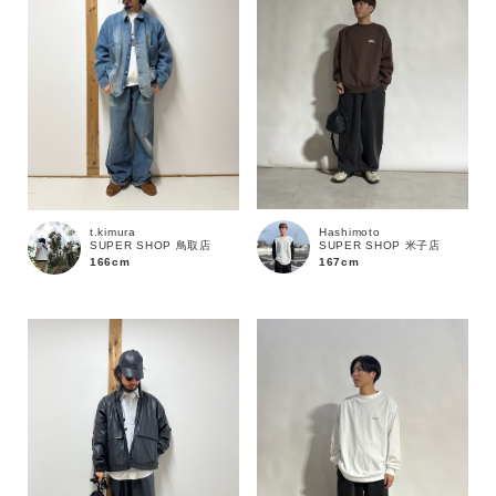
Hashimoto
t.kimura
SUPER SHOP 米子店
SUPER SHOP 鳥取店
167cm
166cm