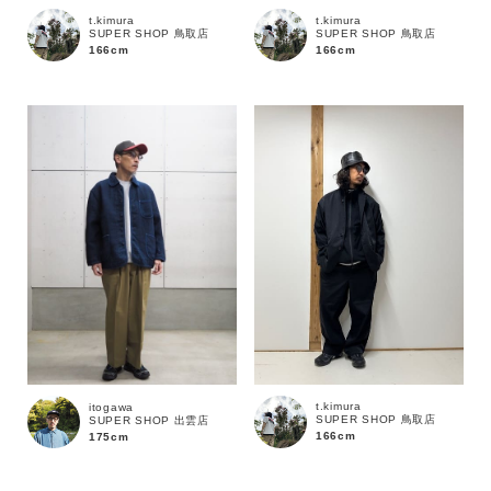
t.kimura
t.kimura
SUPER SHOP 鳥取店
SUPER SHOP 鳥取店
166cm
166cm
価格
～
商品タイプ
通常商品
予約商品
セール価格
WEB限定
在庫
t.kimura
itogawa
在庫あり
在庫なし含む
SUPER SHOP 鳥取店
SUPER SHOP 出雲店
166cm
175cm