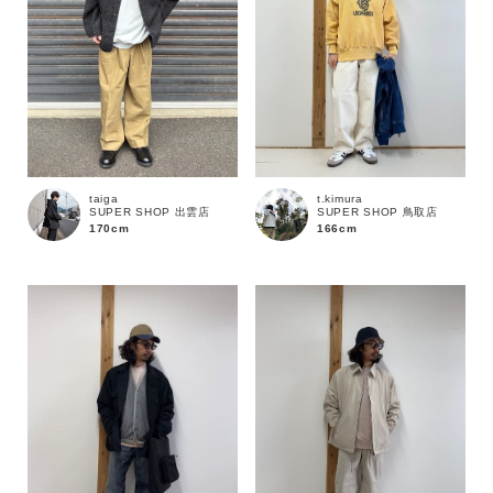
taiga
t.kimura
SUPER SHOP 出雲店
SUPER SHOP 鳥取店
170cm
166cm