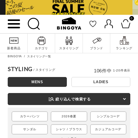
0
新着商品
カテゴリ
スタイリング
ブランド
ランキング
BINGOYA
スタイリング一覧
STYLING
106
件中
1
-
20
件表示
MENS
LADIES
詳細検索
manage_search
絞り込んで検索する
カラーパンツ
2026春夏
シンプルコーデ
サンダル
シャツ / ブラウス
カジュアルコーデ