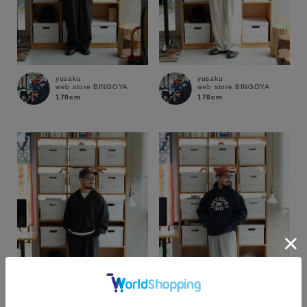
yusaku
yusaku
web store BINGOYA
web store BINGOYA
170cm
170cm
カラー