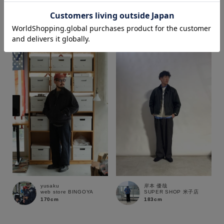
yusaku
yusaku
web store BINGOYA
web store BINGOYA
170cm
170cm
価格
～
商品タイプ
通常商品
予約商品
セール価格
WEB限定
在庫
yusaku
岸本 優哉
在庫あり
在庫なし含む
web store BINGOYA
SUPER SHOP 米子店
170cm
183cm