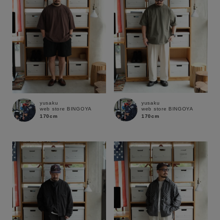
yusaku
yusaku
web store BINGOYA
web store BINGOYA
170cm
170cm