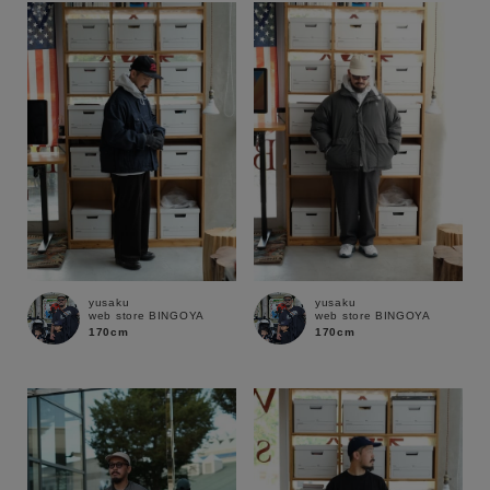
yusaku
yusaku
web store BINGOYA
web store BINGOYA
170cm
170cm