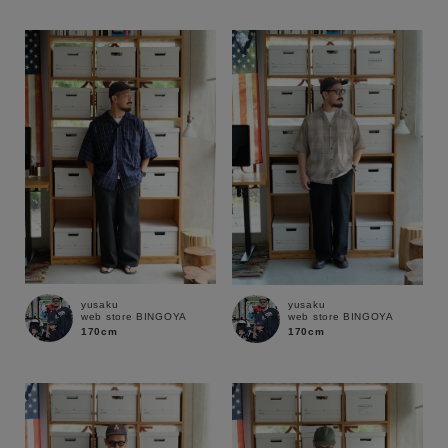
性別
MENS
LADIES
KIDS
カテゴリ
サイズ
ブランド
yusaku
yusaku
web store BINGOYA
web store BINGOYA
170cm
170cm