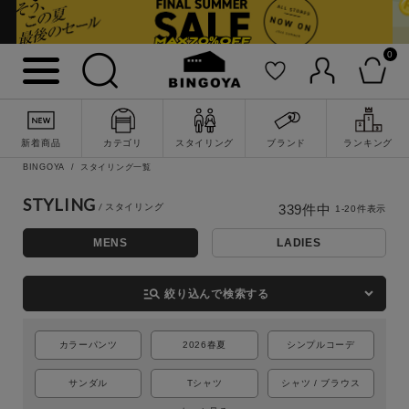
0
新着商品
カテゴリ
スタイリング
ブランド
ランキング
BINGOYA
スタイリング一覧
STYLING
339
件中
1
-
20
件表示
MENS
LADIES
詳細検索
manage_search
絞り込んで検索する
カラーパンツ
2026春夏
シンプルコーデ
サンダル
Tシャツ
シャツ / ブラウス