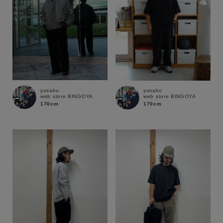
yusaku
yusaku
web store BINGOYA
web store BINGOYA
170cm
170cm