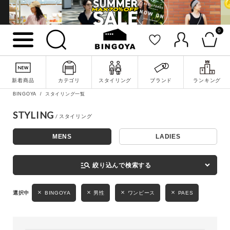
0
詳細検索
新着商品
カテゴリ
スタイリング
ブランド
ランキング
BINGOYA
スタイリング一覧
STYLING
MENS
LADIES
キーワード
manage_search
絞り込んで検索する
性別
BINGOYA
男性
ワンピース
PAES
MENS
LADIES
KIDS
カテゴリ