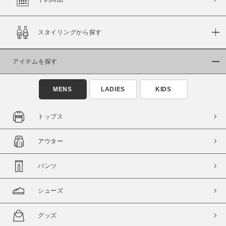
スタイリングから探す
価格
～
アイテムを探す
商品タイプ
MENS
LADIES
KIDS
通常商品
予約商品
セール価格
WEB限定
トップス
在庫
アウター
在庫あり
在庫なし含む
パンツ
シューズ
グッズ