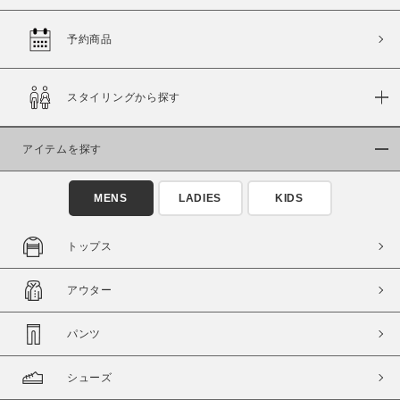
予約商品
価格
スタイリングから探す
～
アイテムを探す
商品タイプ
通常商品
予約商品
MENS
LADIES
KIDS
セール価格
WEB限定
トップス
在庫
アウター
在庫あり
在庫なし含む
パンツ
シューズ