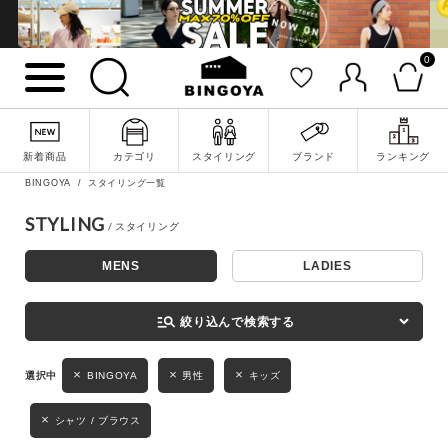
0
詳細検索
新着商品
カテゴリ
スタイリング
ブランド
ランキング
BINGOYA
スタイリング一覧
STYLING
MENS
LADIES
キーワード
manage_search
絞り込んで検索する
性別
BINGOYA
男性
キッズ
MENS
LADIES
KIDS
シャツ / ブラウス