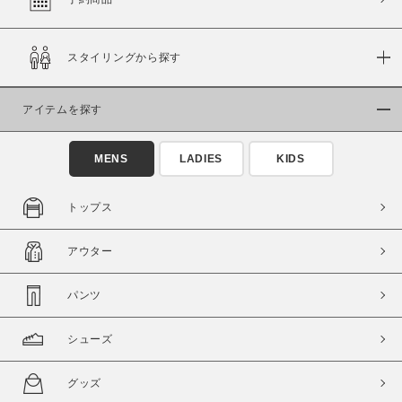
スタイリングから探す
価格
～
アイテムを探す
商品タイプ
MENS
LADIES
KIDS
通常商品
予約商品
セール価格
WEB限定
トップス
在庫
アウター
在庫あり
在庫なし含む
パンツ
シューズ
グッズ