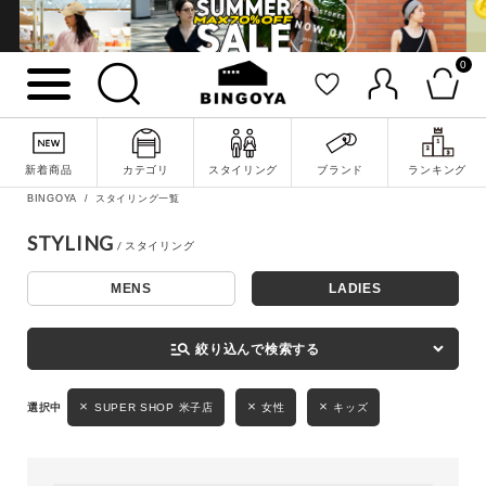
0
詳細検索
新着商品
カテゴリ
スタイリング
ブランド
ランキング
BINGOYA
スタイリング一覧
STYLING
MENS
LADIES
キーワード
manage_search
絞り込んで検索する
性別
SUPER SHOP 米子店
女性
キッズ
MENS
LADIES
KIDS
カテゴリ