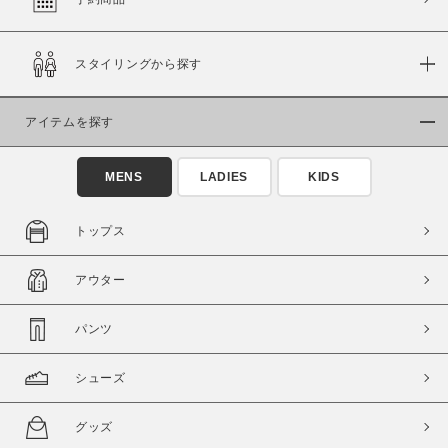
スタイリングから探す
価格
～
アイテムを探す
商品タイプ
MENS
LADIES
KIDS
通常商品
予約商品
セール価格
WEB限定
トップス
在庫
アウター
在庫あり
在庫なし含む
パンツ
シューズ
グッズ