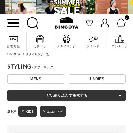
0
詳細検索
新着商品
カテゴリ
スタイリング
ブランド
ランキング
BINGOYA
スタイリング一覧
STYLING
MENS
LADIES
キーワード
manage_search
絞り込んで検索する
性別
KIDS
エコバッグ
MENS
LADIES
KIDS
カテゴリ