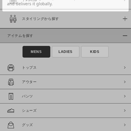
スタイリングから探す
価格
～
アイテムを探す
商品タイプ
MENS
LADIES
KIDS
通常商品
予約商品
セール価格
WEB限定
トップス
在庫
アウター
在庫あり
在庫なし含む
パンツ
シューズ
グッズ