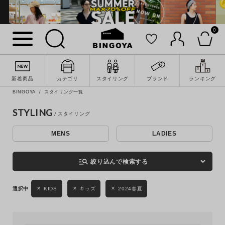
0
詳細検索
新着商品
カテゴリ
スタイリング
ブランド
ランキング
BINGOYA
スタイリング一覧
STYLING
MENS
LADIES
キーワード
manage_search
絞り込んで検索する
性別
KIDS
キッズ
2024春夏
MENS
LADIES
KIDS
カテゴリ