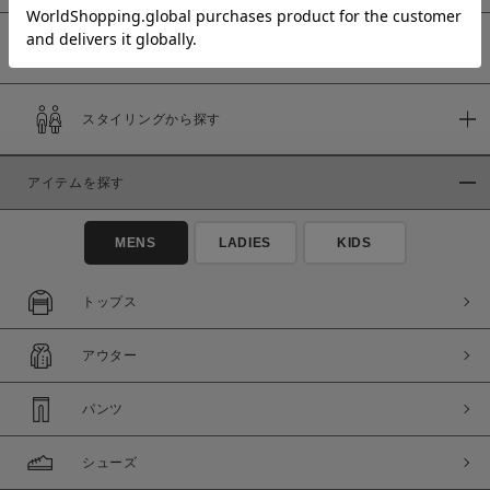
予約商品
価格
スタイリングから探す
～
アイテムを探す
商品タイプ
通常商品
予約商品
MENS
LADIES
KIDS
セール価格
WEB限定
トップス
在庫
アウター
在庫あり
在庫なし含む
パンツ
シューズ