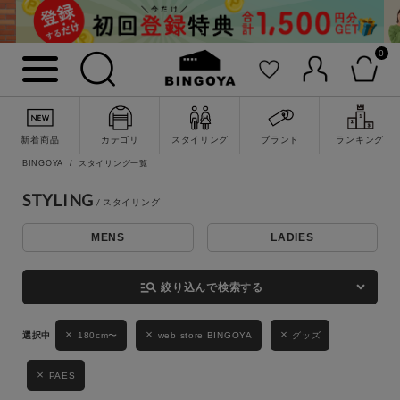
0
詳細検索
新着商品
カテゴリ
スタイリング
ブランド
ランキング
BINGOYA
スタイリング一覧
STYLING
MENS
LADIES
キーワード
manage_search
絞り込んで検索する
性別
180cm〜
web store BINGOYA
グッズ
MENS
LADIES
KIDS
PAES