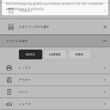
予約商品
価格
スタイリングから探す
～
アイテムを探す
商品タイプ
通常商品
予約商品
MENS
LADIES
KIDS
セール価格
WEB限定
トップス
在庫
アウター
在庫あり
在庫なし含む
パンツ
シューズ