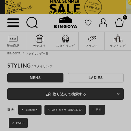
0
詳細検索
新着商品
カテゴリ
スタイリング
ブランド
ランキング
BINGOYA
スタイリング一覧
STYLING
MENS
LADIES
キーワード
manage_search
絞り込んで検索する
性別
180cm〜
web store BINGOYA
男性
MENS
LADIES
KIDS
PAES