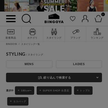
0
詳細検索
新着商品
カテゴリ
スタイリング
ブランド
ランキング
BINGOYA
スタイリング一覧
STYLING
MENS
LADIES
キーワード
manage_search
絞り込んで検索する
性別
180cm〜
SUPER SHOP 出雲店
トップス
MENS
LADIES
KIDS
エコバッグ