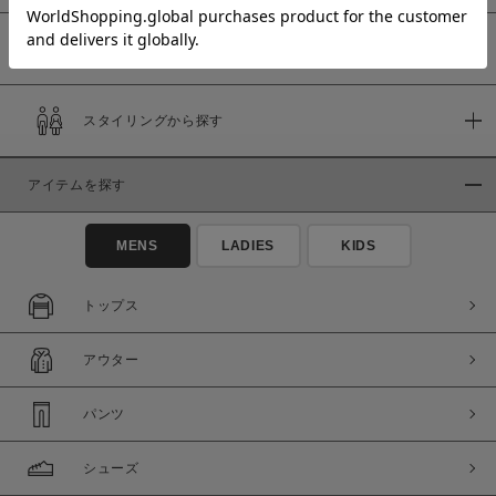
予約商品
価格
スタイリングから探す
～
アイテムを探す
商品タイプ
通常商品
予約商品
MENS
LADIES
KIDS
セール価格
WEB限定
トップス
在庫
アウター
在庫あり
在庫なし含む
パンツ
シューズ