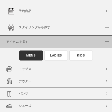
予約商品
価格
スタイリングから探す
～
アイテムを探す
商品タイプ
通常商品
予約商品
MENS
LADIES
KIDS
セール価格
WEB限定
トップス
在庫
アウター
在庫あり
在庫なし含む
パンツ
シューズ