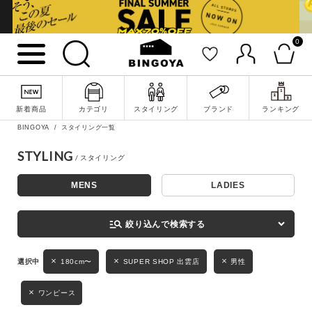
0
詳細検索
新着商品
カテゴリ
スタイリング
ブランド
ランキング
BINGOYA
スタイリング一覧
STYLING
MENS
LADIES
キーワード
manage_search
絞り込んで検索する
性別
180cm〜
SUPER SHOP 出雲店
男性
MENS
LADIES
KIDS
ワンピース